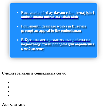
Buzovnada dörd ay davam edən drenaj işləri
ombudsmana müraciətə səbəb olub
Four-month drainage works in Buzovna
prompt an appeal to the ombudsman
В Бузовна четырехмесячные работы по
водоотводу стали поводом для обращения
к омбудсмену
Следите за нами в социальных сетях
Актуально