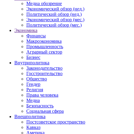
Медиа обозрение
Экономический обзор (нед.)
Политический обзор (нед.)
Экономический обзор (мес.)
Политический обзор (мес.)
Экономика
Финансы
Макроэкономика
Промышленность
Аграрный сектор
Бизнес
Внутриполитика
Законодательство
Госстроительство
Общество
Гендер
Религия
Права человека
Медиа
Безопасность
Социальная сфера
Внешполитика
Постсоветское пространство
Кавказ
Америка