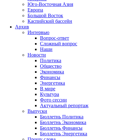
Юго-Восточная Азия
Европа
Большой Восток
Каспийский бассейн
Архив
Интервью
Вопрос-ответ
Сложный вопрос
Наши
Новости
Политика
Общество
Экономика
Финансы
Энергетика
В мире
Культура
Фото сессии
Актуальный репортаж
Выпуски
Бюллетнь Политика
Бюллетнь Экономика
Бюллетнь Финансы
Бюллетнь Энергетика
Прошу слова