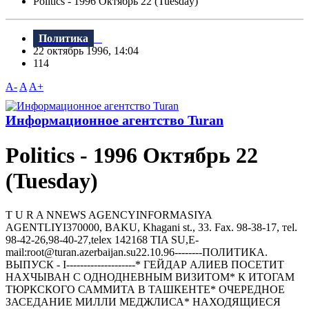
Politics - 1996 Октябрь 22 (Tuesday)
Политика
22 октябрь 1996, 14:04
114
A-
A
A+
Информационное агентство Turan
Politics - 1996 Октябрь 22
(Tuesday)
T U R A NNEWS AGENCYINFORMASIYA
AGENTLIYI370000, BAKU, Khagani st., 33. Fax. 98-38-17, тel.
98-42-26,98-40-27,telex 142168 TIA SU,E-
mail:root@turan.azerbaijan.su22.10.96--------ПОЛИТИКА.
ВЫПУСК - I--------------------* ГЕЙДАР АЛИЕВ ПОСЕТИТ
HАХЧЫВАH С ОДHОДHЕВHЫМ ВИЗИТОМ* К ИТОГАМ
ТЮРКСКОГО САММИТА В ТАШКЕНТЕ* ОЧЕРЕДHОЕ
ЗАСЕДАHИЕ МИЛЛИ МЕДЖЛИСА* HАХОДЯЩИЕСЯ