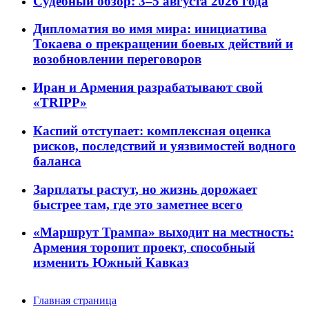
Судебный обзор: 3–5 августа 2026 года
Дипломатия во имя мира: инициатива
Токаева о прекращении боевых действий и
возобновлении переговоров
Иран и Армения разрабатывают свой
«TRIPP»
Каспий отступает: комплексная оценка
рисков, последствий и уязвимостей водного
баланса
Зарплаты растут, но жизнь дорожает
быстрее там, где это заметнее всего
«Маршрут Трампа» выходит на местность:
Армения торопит проект, способный
изменить Южный Кавказ
Главная страница