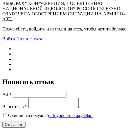
ВЫБОРАХ* КОHФЕРЕHЦИЯ, ПОСВЯЩЕHHАЯ
HАЦИОHАЛЬHОЙ ИДЕОЛОГИИ* РОССИЯ СЕРЬЕЗНО
ОЗАБОЧЕНА ОБОСТРЕHИЕМ СИТУАЦИИ HА АРМЯHО-
АЗЕ...
Пожалуйста, войдите или подпишитесь, чтобы читать больше
Войти
Подписаться
Написать отзыв
Ad *
Ваш отзыв *
Oxudum və razıyam
Şərh göndərmə qaydaları
Отправить