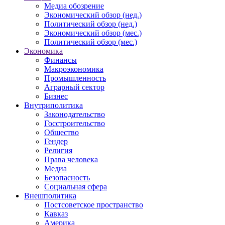
Медиа обозрение
Экономический обзор (нед.)
Политический обзор (нед.)
Экономический обзор (мес.)
Политический обзор (мес.)
Экономика
Финансы
Макроэкономика
Промышленность
Аграрный сектор
Бизнес
Внутриполитика
Законодательство
Госстроительство
Общество
Гендер
Религия
Права человека
Медиа
Безопасность
Социальная сфера
Внешполитика
Постсоветское пространство
Кавказ
Америка