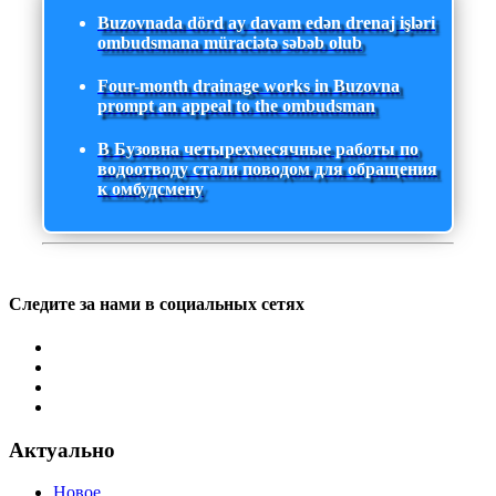
Buzovnada dörd ay davam edən drenaj işləri
ombudsmana müraciətə səbəb olub
Four-month drainage works in Buzovna
prompt an appeal to the ombudsman
В Бузовна четырехмесячные работы по
водоотводу стали поводом для обращения
к омбудсмену
Следите за нами в социальных сетях
Актуально
Новое