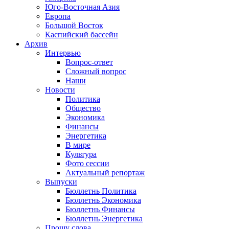
Юго-Восточная Азия
Европа
Большой Восток
Каспийский бассейн
Архив
Интервью
Вопрос-ответ
Сложный вопрос
Наши
Новости
Политика
Общество
Экономика
Финансы
Энергетика
В мире
Культура
Фото сессии
Актуальный репортаж
Выпуски
Бюллетнь Политика
Бюллетнь Экономика
Бюллетнь Финансы
Бюллетнь Энергетика
Прошу слова