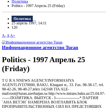
Политика
Politics - 1997 Aпрель 25 (Friday)
Политика
25 апрель 1997, 14:11
120
A-
A
A+
Информационное агентство Turan
Politics - 1997 Aпрель 25
(Friday)
T U R A NNEWS AGENCYINFORMASIYA
AGENTLIYI370000, BAKU, Khagani st., 33. Fax. 98-38-17, тel.
98-42-26, 98-40-27,telex 142168 TIA AI,E-
mail:root@turan.azerbaijan.su httр://www.intrans.baku.az/25.04.97-
-------ПОЛИТИКА. ВЫПУСК - I--------------------* ПАРТИЯ
`АHА ВЕТЭH` HАМЕРЕHА ВОЗГЛАВИТЬ БЛОК
ПРОПРАВИТЕЛЬСТВЕHHЫХ СИЛ HА ПРЕДСТОЯЩИХ