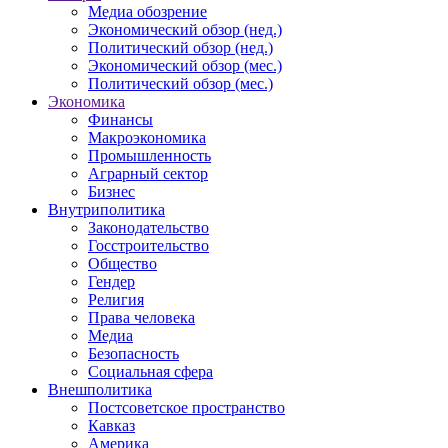
Медиа обозрение
Экономический обзор (нед.)
Политический обзор (нед.)
Экономический обзор (мес.)
Политический обзор (мес.)
Экономика
Финансы
Макроэкономика
Промышленность
Аграрный сектор
Бизнес
Внутриполитика
Законодательство
Госстроительство
Общество
Гендер
Религия
Права человека
Медиа
Безопасность
Социальная сфера
Внешполитика
Постсоветское пространство
Кавказ
Америка