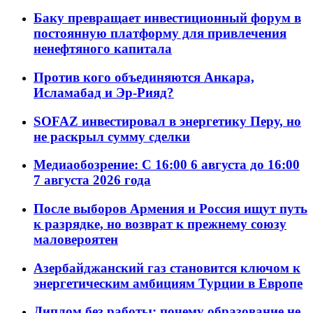
Баку превращает инвестиционный форум в
постоянную платформу для привлечения
ненефтяного капитала
Против кого объединяются Анкара,
Исламабад и Эр-Рияд?
SOFAZ инвестировал в энергетику Перу, но
не раскрыл сумму сделки
Медиаобозрение: С 16:00 6 августа до 16:00
7 августа 2026 года
После выборов Армения и Россия ищут путь
к разрядке, но возврат к прежнему союзу
маловероятен
Азербайджанский газ становится ключом к
энергетическим амбициям Турции в Европе
Диплом без работы: почему образование не