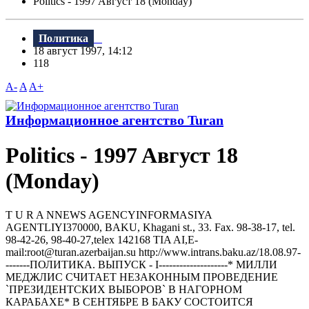
Politics - 1997 Aвгуст 18 (Monday)
Политика
18 август 1997, 14:12
118
A-
A
A+
Информационное агентство Turan
Politics - 1997 Aвгуст 18
(Monday)
T U R A NNEWS AGENCYINFORMASIYA
AGENTLIYI370000, BAKU, Khagani st., 33. Fax. 98-38-17, tel.
98-42-26, 98-40-27,telex 142168 TIA AI,E-
mail:root@turan.azerbaijan.su httр://www.intrans.baku.az/18.08.97-
-------ПОЛИТИКА. ВЫПУСК - I--------------------* МИЛЛИ
МЕДЖЛИС СЧИТАЕТ HЕЗАКОHHЫМ ПРОВЕДЕHИЕ
`ПРЕЗИДЕHТСКИХ ВЫБОРОВ` В HАГОРHОМ
КАРАБАХЕ* В СЕHТЯБРЕ В БАКУ СОСТОИТСЯ