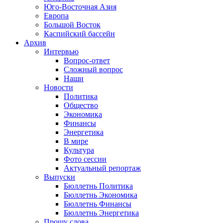
Юго-Восточная Азия
Европа
Большой Восток
Каспийский бассейн
Архив
Интервью
Вопрос-ответ
Сложный вопрос
Наши
Новости
Политика
Общество
Экономика
Финансы
Энергетика
В мире
Культура
Фото сессии
Актуальный репортаж
Выпуски
Бюллетнь Политика
Бюллетнь Экономика
Бюллетнь Финансы
Бюллетнь Энергетика
Прошу слова