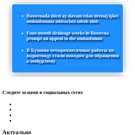
Buzovnada dörd ay davam edən drenaj işləri
ombudsmana müraciətə səbəb olub
Four-month drainage works in Buzovna
prompt an appeal to the ombudsman
В Бузовна четырехмесячные работы по
водоотводу стали поводом для обращения
к омбудсмену
Следите за нами в социальных сетях
Актуально