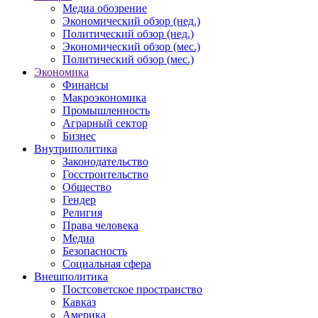
Медиа обозрение
Экономический обзор (нед.)
Политический обзор (нед.)
Экономический обзор (мес.)
Политический обзор (мес.)
Экономика
Финансы
Макроэкономика
Промышленность
Аграрный сектор
Бизнес
Внутриполитика
Законодательство
Госстроительство
Общество
Гендер
Религия
Права человека
Медиа
Безопасность
Социальная сфера
Внешполитика
Постсоветское пространство
Кавказ
Америка