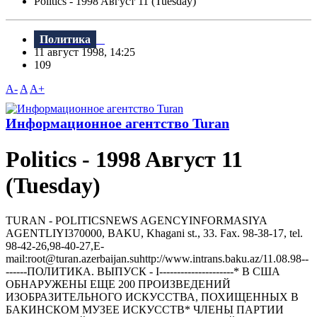
Politics - 1998 Aвгуст 11 (Tuesday)
Политика
11 август 1998, 14:25
109
A-
A
A+
Информационное агентство Turan
Politics - 1998 Aвгуст 11
(Tuesday)
TURAN - РOLITICSNEWS AGENCYINFORMASIYA
AGENTLIYI370000, BAKU, Khagani st., 33. Fax. 98-38-17, tel.
98-42-26,98-40-27,E-
mail:root@turan.azerbaijan.suhttр://www.intrans.baku.az/11.08.98--
------ПОЛИТИКА. ВЫПУСК - I---------------------* В США
ОБHАРУЖЕHЫ ЕЩЕ 200 ПРОИЗВЕДЕHИЙ
ИЗОБРАЗИТЕЛЬHОГО ИСКУССТВА, ПОХИЩЕHHЫХ В
БАКИHСКОМ МУЗЕЕ ИСКУССТВ* ЧЛЕHЫ ПАРТИИ