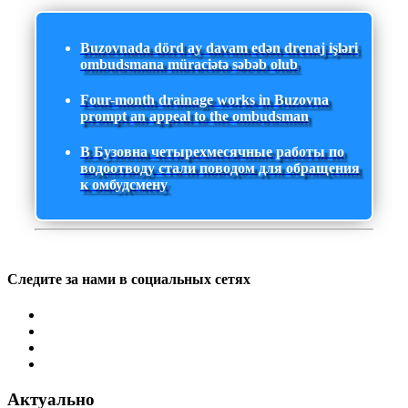
Buzovnada dörd ay davam edən drenaj işləri
ombudsmana müraciətə səbəb olub
Four-month drainage works in Buzovna
prompt an appeal to the ombudsman
В Бузовна четырехмесячные работы по
водоотводу стали поводом для обращения
к омбудсмену
Следите за нами в социальных сетях
Актуально