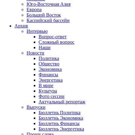
Юго-Восточная Азия
Европа
Большой Восток
Каспийский бассейн
Архив
Интервью
Вопрос-ответ
Сложный вопрос
Наши
Новости
Политика
Общество
Экономика
Финансы
Энергетика
В мире
Культура
Фото сессии
Актуальный репортаж
Выпуски
Бюллетнь Политика
Бюллетнь Экономика
Бюллетнь Финансы
Бюллетнь Энергетика
Прошу слова