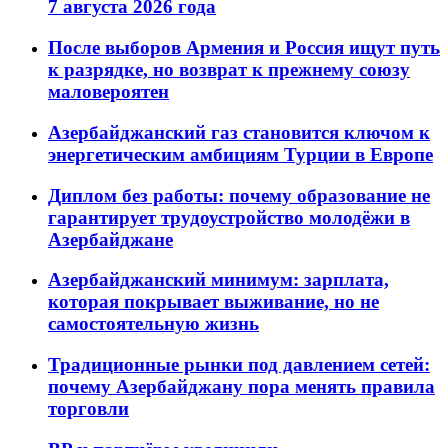
7 августа 2026 года
После выборов Армения и Россия ищут путь
к разрядке, но возврат к прежнему союзу
маловероятен
Азербайджанский газ становится ключом к
энергетическим амбициям Турции в Европе
Диплом без работы: почему образование не
гарантирует трудоустройство молодёжи в
Азербайджане
Азербайджанский минимум: зарплата,
которая покрывает выживание, но не
самостоятельную жизнь
Традиционные рынки под давлением сетей:
почему Азербайджану пора менять правила
торговли