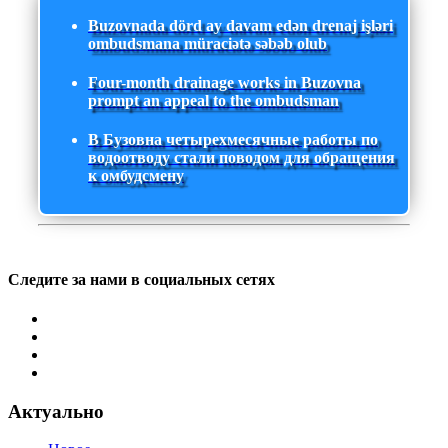
Buzovnada dörd ay davam edən drenaj işləri
ombudsmana müraciətə səbəb olub
Four-month drainage works in Buzovna
prompt an appeal to the ombudsman
В Бузовна четырехмесячные работы по
водоотводу стали поводом для обращения
к омбудсмену
Следите за нами в социальных сетях
Актуально