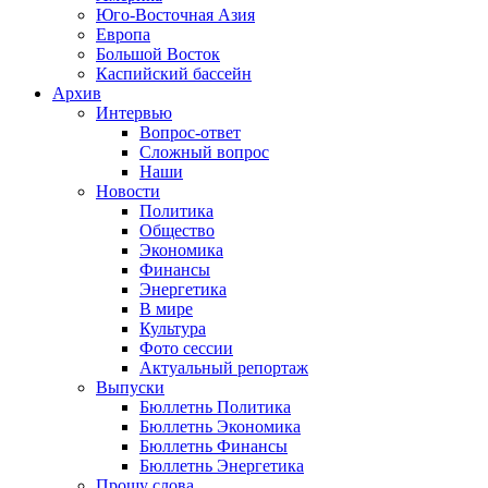
Юго-Восточная Азия
Европа
Большой Восток
Каспийский бассейн
Архив
Интервью
Вопрос-ответ
Сложный вопрос
Наши
Новости
Политика
Общество
Экономика
Финансы
Энергетика
В мире
Культура
Фото сессии
Актуальный репортаж
Выпуски
Бюллетнь Политика
Бюллетнь Экономика
Бюллетнь Финансы
Бюллетнь Энергетика
Прошу слова