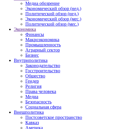
Медиа обозрение
Экономический обзор (нед.)
Политический обзор (нед.)
Экономический обзор (мес.)
Политический обзор (мес.)
Экономика
Финансы
Макроэкономика
Промышленность
Аграрный сектор
Бизнес
Внутриполитика
Законодательство
Госстроительство
Общество
Гендер
Религия
Права человека
Медиа
Безопасность
Социальная сфера
Внешполитика
Постсоветское пространство
Кавказ
Америка