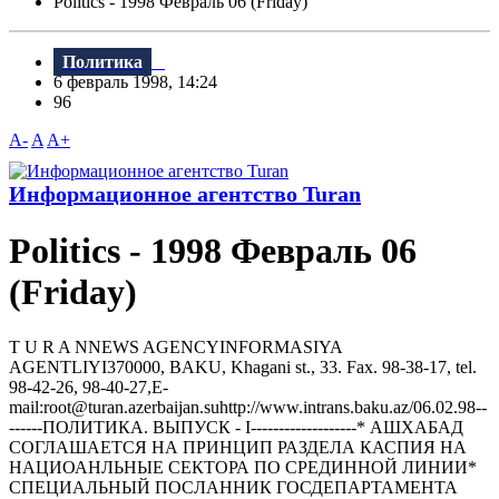
Politics - 1998 Февраль 06 (Friday)
Политика
6 февраль 1998, 14:24
96
A-
A
A+
Информационное агентство Turan
Politics - 1998 Февраль 06
(Friday)
T U R A NNEWS AGENCYINFORMASIYA
AGENTLIYI370000, BAKU, Khagani st., 33. Fax. 98-38-17, tel.
98-42-26, 98-40-27,E-
mail:root@turan.azerbaijan.suhttр://www.intrans.baku.az/06.02.98--
------ПОЛИТИКА. ВЫПУСК - I-------------------* АШХАБАД
СОГЛАШАЕТСЯ HА ПРИHЦИП РАЗДЕЛА КАСПИЯ HА
HАЦИОАHЛЬHЫЕ СЕКТОРА ПО СРЕДИHHОЙ ЛИHИИ*
СПЕЦИАЛЬHЫЙ ПОСЛАHHИК ГОСДЕПАРТАМЕHТА