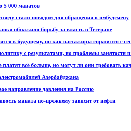
о 5 000 манатов
тводу стали поводом для обращения к омбудсмену
авки обнажило борьбу за власть в Тегеране
ится к будущему, но как пассажиры справятся с с
олитику с результатами, но проблемы занятости и
платят всё больше, но могут ли они требовать кач
 электромобилей Азербайджана
вое направление давления на Россию
ивость маната по-прежнему зависит от нефти