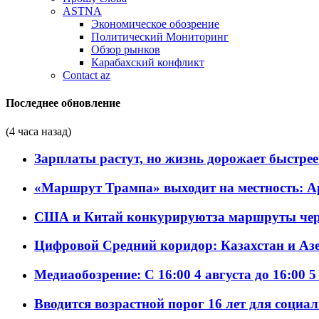
ASTNA
Экономическое обозрение
Политический Мониторинг
Обзор рынков
Карабахский конфликт
Contact az
Последнее обновление
(4 часа назад)
Зарплаты растут, но жизнь дорожает быстрее т
«Маршрут Трампа» выходит на местность: А
США и Китай конкурируютза маршруты че
Цифровой Средний коридор: Казахстан и Аз
Медиаобозрение: С 16:00 4 августа до 16:00 5
Вводится возрастной порог 16 лет для социа