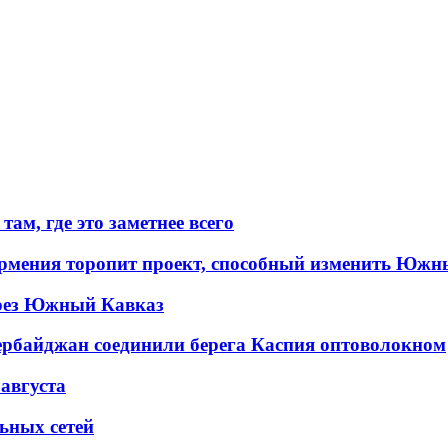
ам, где это заметнее всего
рмения торопит проект, способный изменить Южн
рез Южный Кавказ
ербайджан соединили берега Каспия оптоволокном
 августа
льных сетей