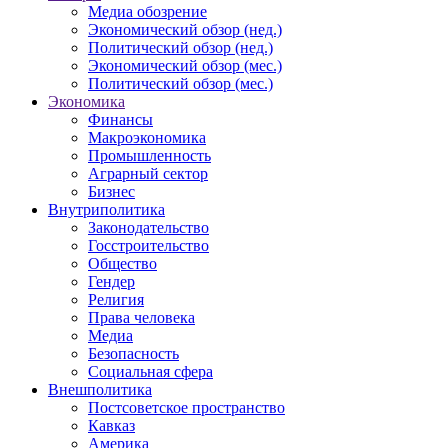
Медиа обозрение
Экономический обзор (нед.)
Политический обзор (нед.)
Экономический обзор (мес.)
Политический обзор (мес.)
Экономика
Финансы
Макроэкономика
Промышленность
Аграрный сектор
Бизнес
Внутриполитика
Законодательство
Госстроительство
Общество
Гендер
Религия
Права человека
Медиа
Безопасность
Социальная сфера
Внешполитика
Постсоветское пространство
Кавказ
Америка