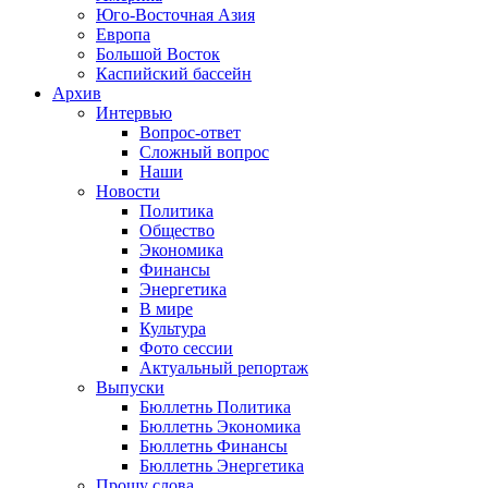
Юго-Восточная Азия
Европа
Большой Восток
Каспийский бассейн
Архив
Интервью
Вопрос-ответ
Сложный вопрос
Наши
Новости
Политика
Общество
Экономика
Финансы
Энергетика
В мире
Культура
Фото сессии
Актуальный репортаж
Выпуски
Бюллетнь Политика
Бюллетнь Экономика
Бюллетнь Финансы
Бюллетнь Энергетика
Прошу слова