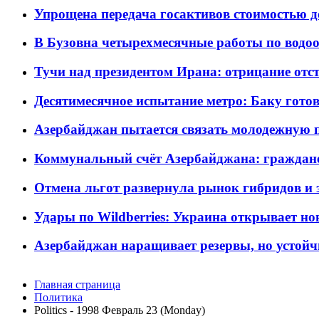
Упрощена передача госактивов стоимостью д
В Бузовна четырехмесячные работы по водоо
Тучи над президентом Ирана: отрицание отст
Десятимесячное испытание метро: Баку готов
Азербайджан пытается связать молодежную п
Коммунальный счёт Азербайджана: граждане 
Отмена льгот развернула рынок гибридов и
Удары по Wildberries: Украина открывает но
Азербайджан наращивает резервы, но устойч
Главная страница
Политика
Politics - 1998 Февраль 23 (Monday)