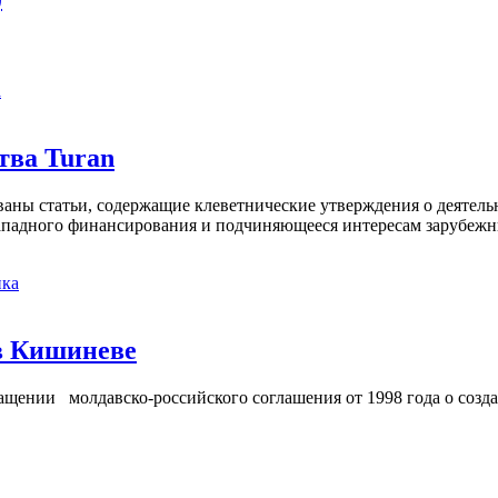
а
тва Turan
кованы статьи, содержащие клеветнические утверждения о деятел
 западного финансирования и подчиняющееся интересам зарубежн
ка
в Кишиневе
ении молдавско-российского соглашения от 1998 года о созд