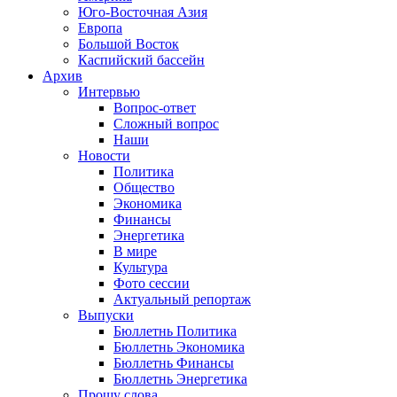
Юго-Восточная Азия
Европа
Большой Восток
Каспийский бассейн
Архив
Интервью
Вопрос-ответ
Сложный вопрос
Наши
Новости
Политика
Общество
Экономика
Финансы
Энергетика
В мире
Культура
Фото сессии
Актуальный репортаж
Выпуски
Бюллетнь Политика
Бюллетнь Экономика
Бюллетнь Финансы
Бюллетнь Энергетика
Прошу слова