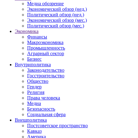
Медиа обозрение
Экономический обзор (нед.)
Политический обзор (нед.)
Экономический обзор (мес.)
Политический обзор (мес.)
Экономика
Финансы
Макроэкономика
Промышленность
Аграрный сектор
Бизнес
Внутриполитика
Законодательство
Госстроительство
Общество
Гендер
Религия
Права человека
Медиа
Безопасность
Социальная сфера
Внешполитика
Постсоветское пространство
Кавказ
Америка