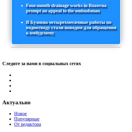
Four-month drainage works in Buzovna
prompt an appeal to the ombudsman
В Бузовна четырехмесячные работы по
водоотводу стали поводом для обращения
к омбудсмену
Следите за нами в социальных сетях
Актуально
Новое
Популярные
От редактора