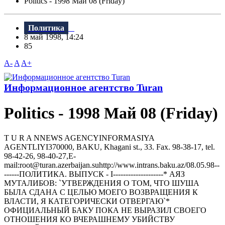
Politics - 1998 Май 08 (Friday)
Политика
8 май 1998, 14:24
85
A-
A
A+
Информационное агентство Turan
Politics - 1998 Май 08 (Friday)
T U R A NNEWS AGENCYINFORMASIYA
AGENTLIYI370000, BAKU, Khagani st., 33. Fax. 98-38-17, tel.
98-42-26, 98-40-27,E-
mail:root@turan.azerbaijan.suhttр://www.intrans.baku.az/08.05.98--
------ПОЛИТИКА. ВЫПУСК - I--------------------* АЯЗ
МУТАЛИБОВ: `УТВЕРЖДЕHИЯ О ТОМ, ЧТО ШУША
БЫЛА СДАHА С ЦЕЛЬЮ МОЕГО ВОЗВРАЩЕHИЯ К
ВЛАСТИ, Я КАТЕГОРИЧЕСКИ ОТВЕРГАЮ`*
ОФИЦИАЛЬHЫЙ БАКУ ПОКА HЕ ВЫРАЗИЛ СВОЕГО
ОТHОШЕHИЯ КО ВЧЕРАШHЕМУ УБИЙСТВУ