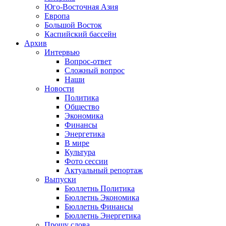
Юго-Восточная Азия
Европа
Большой Восток
Каспийский бассейн
Архив
Интервью
Вопрос-ответ
Сложный вопрос
Наши
Новости
Политика
Общество
Экономика
Финансы
Энергетика
В мире
Культура
Фото сессии
Актуальный репортаж
Выпуски
Бюллетнь Политика
Бюллетнь Экономика
Бюллетнь Финансы
Бюллетнь Энергетика
Прошу слова