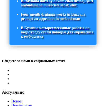
Buzovnada dörd ay davam edən drenaj işləri
ombudsmana müraciətə səbəb olub
Four-month drainage works in Buzovna
prompt an appeal to the ombudsman
В Бузовна четырехмесячные работы по
водоотводу стали поводом для обращения
к омбудсмену
Следите за нами в социальных сетях
Актуально
Новое
Популярные