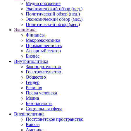
Медиа обозрение
Экономический обзор (нед.)
Политический обзор (нед.)
Экономический обзор (мес.)
Политический обзор (мес.)
Экономика
Финансы
Макроэкономика
Промышленность
Аграрный сектор
Бизнес
Внутриполитика
Законодательство
Госстроительство
Общество
Гендер
Религия
Права человека
Медиа
Безопасность
Социальная сфера
Внешполитика
Постсоветское пространство
Кавказ
Америка