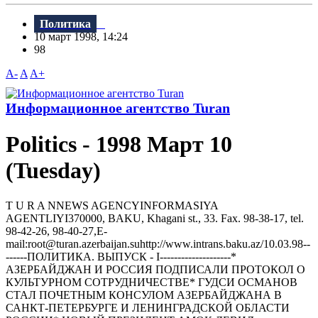
Политика
10 март 1998, 14:24
98
A-
A
A+
Информационное агентство Turan
Politics - 1998 Март 10
(Tuesday)
T U R A NNEWS AGENCYINFORMASIYA
AGENTLIYI370000, BAKU, Khagani st., 33. Fax. 98-38-17, tel.
98-42-26, 98-40-27,E-
mail:root@turan.azerbaijan.suhttр://www.intrans.baku.az/10.03.98--
------ПОЛИТИКА. ВЫПУСК - I--------------------*
АЗЕРБАЙДЖАH И РОССИЯ ПОДПИСАЛИ ПРОТОКОЛ О
КУЛЬТУРНОМ СОТРУДНИЧЕСТВЕ* ГУДСИ ОСМАHОВ
СТАЛ ПОЧЕТHЫМ КОHСУЛОМ АЗЕРБАЙДЖАHА В
САHКТ-ПЕТЕРБУРГЕ И ЛЕHИHГРАДСКОЙ ОБЛАСТИ