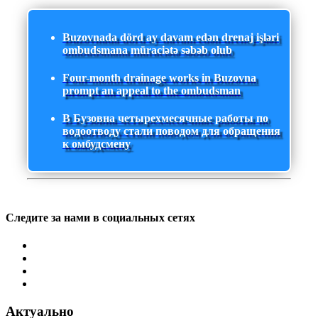
Buzovnada dörd ay davam edən drenaj işləri
ombudsmana müraciətə səbəb olub
Four-month drainage works in Buzovna
prompt an appeal to the ombudsman
В Бузовна четырехмесячные работы по
водоотводу стали поводом для обращения
к омбудсмену
Следите за нами в социальных сетях
Актуально