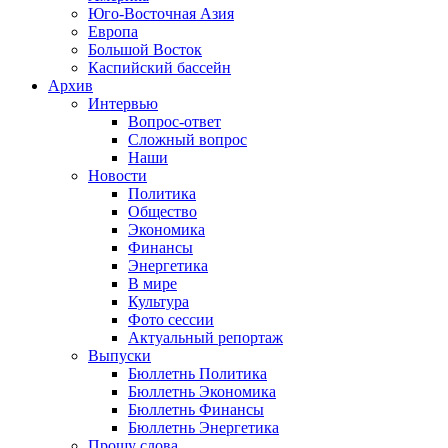
Юго-Восточная Азия
Европа
Большой Восток
Каспийский бассейн
Архив
Интервью
Вопрос-ответ
Сложный вопрос
Наши
Новости
Политика
Общество
Экономика
Финансы
Энергетика
В мире
Культура
Фото сессии
Актуальный репортаж
Выпуски
Бюллетнь Политика
Бюллетнь Экономика
Бюллетнь Финансы
Бюллетнь Энергетика
Прошу слова