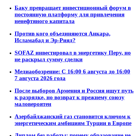
Баку превращает инвестиционный форум в
постоянную платформу для привлечения
ненефтяного капитала
Против кого объединяются Анкара,
Исламабад и Эр-Рияд?
SOFAZ инвестировал в энергетику Перу, но
не раскрыл сумму сделки
Медиаобозрение: С 16:00 6 августа до 16:00
7 августа 2026 года
После выборов Армения и Россия ищут путь
к разрядке, но возврат к прежнему союзу
маловероятен
Азербайджанский газ становится ключом к
энергетическим амбициям Турции в Европе
Диплом без работы: почему образование не