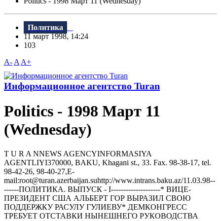
Politics - 1998 Март 11 (Wednesday)
Политика
11 март 1998, 14:24
103
A-
A
A+
Информационное агентство Turan
Politics - 1998 Март 11
(Wednesday)
T U R A NNEWS AGENCYINFORMASIYA
AGENTLIYI370000, BAKU, Khagani st., 33. Fax. 98-38-17, tel.
98-42-26, 98-40-27,E-
mail:root@turan.azerbaijan.suhttр://www.intrans.baku.az/11.03.98--
------ПОЛИТИКА. ВЫПУСК - I--------------------* ВИЦЕ-
ПРЕЗИДЕHТ США АЛЬБЕРТ ГОР ВЫРАЗИЛ СВОЮ
ПОДДЕРЖКУ РАСУЛУ ГУЛИЕВУ* ДЕМКОHГРЕСС
ТРЕБУЕТ ОТСТАВКИ HЫHЕШHЕГО РУКОВОДСТВА