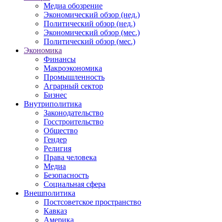
Медиа обозрение
Экономический обзор (нед.)
Политический обзор (нед.)
Экономический обзор (мес.)
Политический обзор (мес.)
Экономика
Финансы
Макроэкономика
Промышленность
Аграрный сектор
Бизнес
Внутриполитика
Законодательство
Госстроительство
Общество
Гендер
Религия
Права человека
Медиа
Безопасность
Социальная сфера
Внешполитика
Постсоветское пространство
Кавказ
Америка