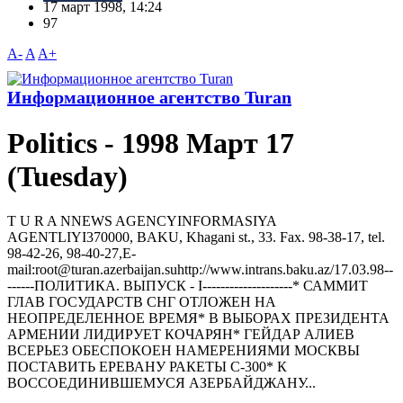
17 март 1998, 14:24
97
A-
A
A+
Информационное агентство Turan
Politics - 1998 Март 17
(Tuesday)
T U R A NNEWS AGENCYINFORMASIYA
AGENTLIYI370000, BAKU, Khagani st., 33. Fax. 98-38-17, tel.
98-42-26, 98-40-27,E-
mail:root@turan.azerbaijan.suhttр://www.intrans.baku.az/17.03.98--
------ПОЛИТИКА. ВЫПУСК - I--------------------* САММИТ
ГЛАВ ГОСУДАРСТВ СНГ ОТЛОЖЕН НА
НЕОПРЕДЕЛЕННОЕ ВРЕМЯ* В ВЫБОРАХ ПРЕЗИДЕНТА
АРМЕНИИ ЛИДИРУЕТ КОЧАРЯН* ГЕЙДАР АЛИЕВ
ВСЕРЬЕЗ ОБЕСПОКОЕН НАМЕРЕНИЯМИ МОСКВЫ
ПОСТАВИТЬ ЕРЕВАНУ РАКЕТЫ С-300* К
ВОССОЕДИHИВШЕМУСЯ АЗЕРБАЙДЖАHУ...