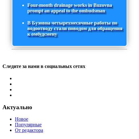
Four-month drainage works in Buzovna
prompt an appeal to the ombudsman
В Бузовна четырехмесячные работы по
водоотводу стали поводом для обращения
к омбудсмену
Следите за нами в социальных сетях
Актуально
Новое
Популярные
От редактора