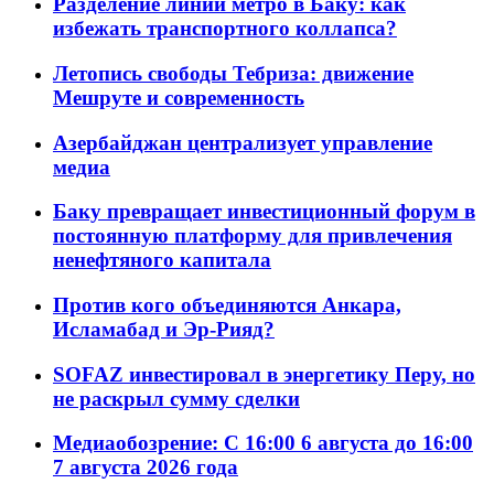
Разделение линий метро в Баку: как
избежать транспортного коллапса?
Летопись свободы Тебриза: движение
Мешруте и современность
Азербайджан централизует управление
медиа
Баку превращает инвестиционный форум в
постоянную платформу для привлечения
ненефтяного капитала
Против кого объединяются Анкара,
Исламабад и Эр-Рияд?
SOFAZ инвестировал в энергетику Перу, но
не раскрыл сумму сделки
Медиаобозрение: С 16:00 6 августа до 16:00
7 августа 2026 года