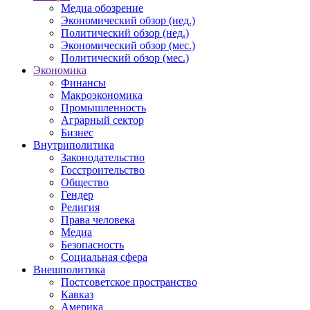
Медиа обозрение
Экономический обзор (нед.)
Политический обзор (нед.)
Экономический обзор (мес.)
Политический обзор (мес.)
Экономика
Финансы
Макроэкономика
Промышленность
Аграрный сектор
Бизнес
Внутриполитика
Законодательство
Госстроительство
Общество
Гендер
Религия
Права человека
Медиа
Безопасность
Социальная сфера
Внешполитика
Постсоветское пространство
Кавказ
Америка