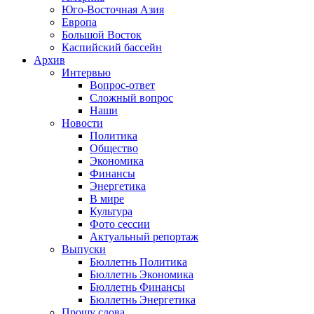
Юго-Восточная Азия
Европа
Большой Восток
Каспийский бассейн
Архив
Интервью
Вопрос-ответ
Сложный вопрос
Наши
Новости
Политика
Общество
Экономика
Финансы
Энергетика
В мире
Культура
Фото сессии
Актуальный репортаж
Выпуски
Бюллетнь Политика
Бюллетнь Экономика
Бюллетнь Финансы
Бюллетнь Энергетика
Прошу слова