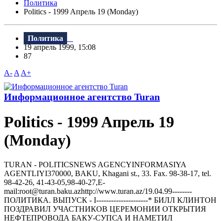
Политика
Politics - 1999 Aпрель 19 (Monday)
Политика
19 апрель 1999, 15:08
87
A-
A
A+
Информационное агентство Turan
Politics - 1999 Aпрель 19
(Monday)
TURAN - РOLITICSNEWS AGENCYINFORMASIYA
AGENTLIYI370000, BAKU, Khagani st., 33. Fax. 98-38-17, tel.
98-42-26, 41-43-05,98-40-27,E-
mail:root@turan.baku.azhttр://www.turan.az/19.04.99--------
ПОЛИТИКА. ВЫПУСК - I---------------------* БИЛЛ КЛИHТОH
ПОЗДРАВИЛ УЧАСТHИКОВ ЦЕРЕМОHИИ ОТКРЫТИЯ
HЕФТЕПРОВОДА БАКУ-СУПСА И HАМЕТИЛ