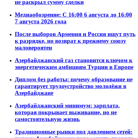
не раскрыл сумму сделки
Медиаобозрение: С 16:00 6 августа до 16:00
7 августа 2026 года
После выборов Армения и Россия ищут путь
к разрядке, но возврат к прежнему союзу
маловероятен
Азербайджанский газ становится ключом к
энергетическим амбициям Турции в Европе
Диплом без работы: почему образование не
гарантирует трудоустройство молодёжи в
Азербайджане
Азербайджанский минимум: зарплата,
которая покрывает выживание, но не
самостоятельную жизнь
Традиционные рынки под давлением сетей: