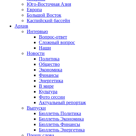
Юго-Восточная Азия
Европа
Большой Восток
Каспийский бассейн
Архив
Интервью
Вопрос-ответ
Сложный вопрос
Наши
Новости
Политика
Общество
Экономика
Финансы
Энергетика
В мире
Культура
Фото сессии
Актуальный репортаж
Выпуски
Бюллетнь Политика
Бюллетнь Экономика
Бюллетнь Финансы
Бюллетнь Энергетика
Прошу слова