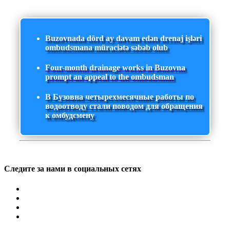
Buzovnada dörd ay davam edən drenaj işləri
ombudsmana müraciətə səbəb olub
Four-month drainage works in Buzovna
prompt an appeal to the ombudsman
В Бузовна четырехмесячные работы по
водоотводу стали поводом для обращения
к омбудсмену
Следите за нами в социальных сетях