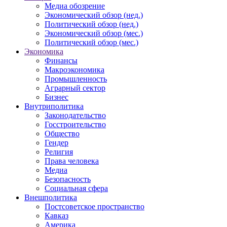
Медиа обозрение
Экономический обзор (нед.)
Политический обзор (нед.)
Экономический обзор (мес.)
Политический обзор (мес.)
Экономика
Финансы
Макроэкономика
Промышленность
Аграрный сектор
Бизнес
Внутриполитика
Законодательство
Госстроительство
Общество
Гендер
Религия
Права человека
Медиа
Безопасность
Социальная сфера
Внешполитика
Постсоветское пространство
Кавказ
Америка