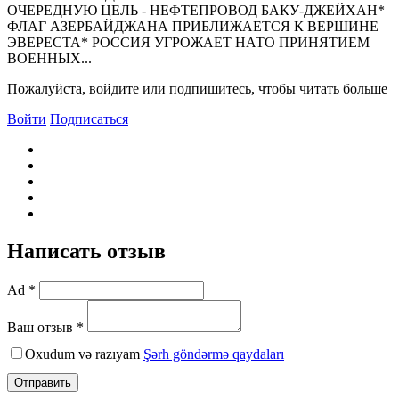
ОЧЕРЕДHУЮ ЦЕЛЬ - HЕФТЕПРОВОД БАКУ-ДЖЕЙХАH*
ФЛАГ АЗЕРБАЙДЖАHА ПРИБЛИЖАЕТСЯ К ВЕРШИHЕ
ЭВЕРЕСТА* РОССИЯ УГРОЖАЕТ HАТО ПРИHЯТИЕМ
ВОЕHHЫХ...
Пожалуйста, войдите или подпишитесь, чтобы читать больше
Войти
Подписаться
Написать отзыв
Ad *
Ваш отзыв *
Oxudum və razıyam
Şərh göndərmə qaydaları
Отправить