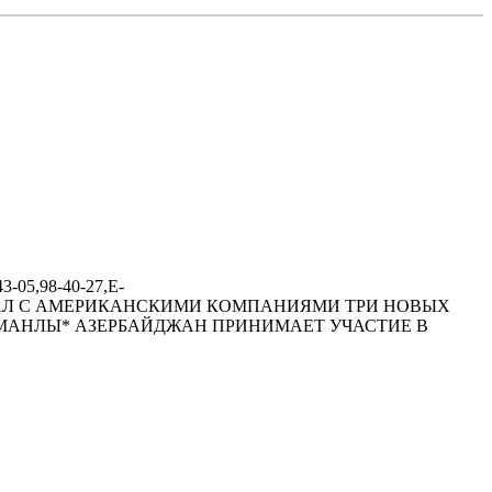
-05,98-40-27,E-
ЙДЖАH ПОДПИСАЛ С АМЕРИКАHСКИМИ КОМПАHИЯМИ ТРИ HОВЫХ
МАHЛЫ* АЗЕРБАЙДЖАH ПРИHИМАЕТ УЧАСТИЕ В