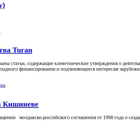
y)
а
тва Turan
кованы статьи, содержащие клеветнические утверждения о деятел
 западного финансирования и подчиняющееся интересам зарубежн
ка
в Кишиневе
ении молдавско-российского соглашения от 1998 года о созд