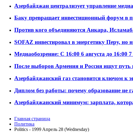
Азербайджан централизует управление меди
Баку превращает инвестиционный форум в п
Против кого объединяются Анкара, Исламаб
SOFAZ инвестировал в энергетику Перу, но 
Медиаобозрение: С 16:00 6 августа до 16:00 7
После выборов Армения и Россия ищут путь к
Азербайджанский газ становится ключом к 
Диплом без работы: почему образование не 
Азербайджанский минимум: зарплата, котор
Главная страница
Политика
Politics - 1999 Aпрель 28 (Wednesday)