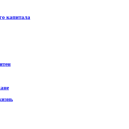
го капитала
ятен
жане
жизнь