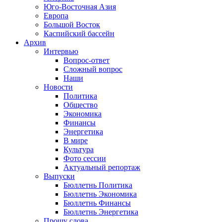
Юго-Восточная Азия
Европа
Большой Восток
Каспийский бассейн
Архив
Интервью
Вопрос-ответ
Сложный вопрос
Наши
Новости
Политика
Общество
Экономика
Финансы
Энергетика
В мире
Культура
Фото сессии
Актуальный репортаж
Выпуски
Бюллетнь Политика
Бюллетнь Экономика
Бюллетнь Финансы
Бюллетнь Энергетика
Прошу слова