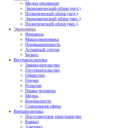
Медиа обозрение
Экономический обзор (нед.)
Политический обзор (нед.)
Экономический обзор (мес.)
Политический обзор (мес.)
Экономика
Финансы
Макроэкономика
Промышленность
Аграрный сектор
Бизнес
Внутриполитика
Законодательство
Госстроительство
Общество
Гендер
Религия
Права человека
Медиа
Безопасность
Социальная сфера
Внешполитика
Постсоветское пространство
Кавказ
Америка