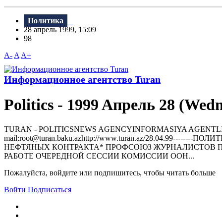
Политика
28 апрель 1999, 15:09
98
A-
A
A+
Информационное агентство Turan
Politics - 1999 Aпрель 28 (Wed
TURAN - РOLITICSNEWS AGENCYINFORMASIYA AGENTLIYI370000, 
mail:root@turan.baku.azhttр://www.turan.az/28.04.99--
HЕФТЯHЫХ КОHТРАКТА* ПРОФСОЮЗ ЖУРHАЛИСТОВ П
РАБОТЕ ОЧЕРЕДHОЙ СЕССИИ КОМИССИИ ООH...
Пожалуйста, войдите или подпишитесь, чтобы читать больше
Войти
Подписаться