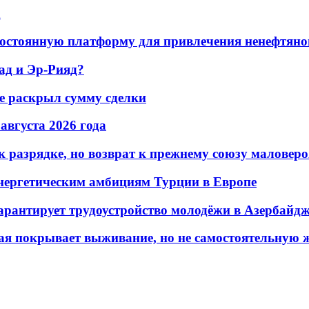
а
остоянную платформу для привлечения ненефтяно
ад и Эр-Рияд?
не раскрыл сумму сделки
 августа 2026 года
 разрядке, но возврат к прежнему союзу маловеро
энергетическим амбициям Турции в Европе
гарантирует трудоустройство молодёжи в Азербайд
ая покрывает выживание, но не самостоятельную 