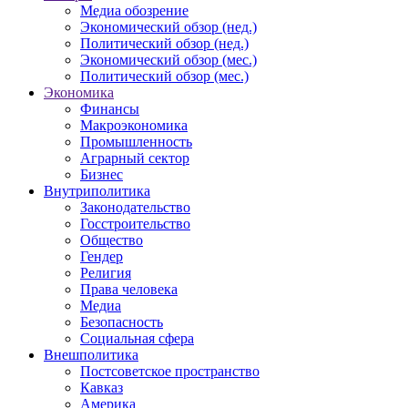
Медиа обозрение
Экономический обзор (нед.)
Политический обзор (нед.)
Экономический обзор (мес.)
Политический обзор (мес.)
Экономика
Финансы
Макроэкономика
Промышленность
Аграрный сектор
Бизнес
Внутриполитика
Законодательство
Госстроительство
Общество
Гендер
Религия
Права человека
Медиа
Безопасность
Социальная сфера
Внешполитика
Постсоветское пространство
Кавказ
Америка