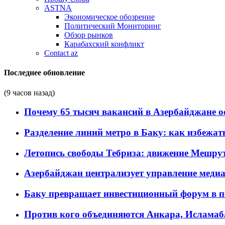
ASTNA
Экономическое обозрение
Политический Мониторинг
Обзор рынков
Карабахский конфликт
Contact az
Последнее обновление
(9 часов назад)
Почему 65 тысяч вакансий в Азербайджане 
Разделение линий метро в Баку: как избежат
Летопись свободы Тебриза: движение Мешрут
Азербайджан централизует управление меди
Баку превращает инвестиционный форум в п
Против кого объединяются Анкара, Исламаб