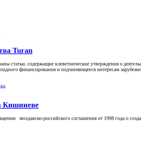
а
тва Turan
кованы статьи, содержащие клеветнические утверждения о деятел
 западного финансирования и подчиняющееся интересам зарубежн
ка
в Кишиневе
ении молдавско-российского соглашения от 1998 года о созд