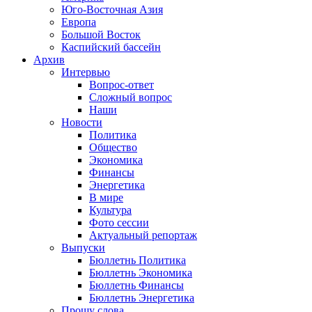
Юго-Восточная Азия
Европа
Большой Восток
Каспийский бассейн
Архив
Интервью
Вопрос-ответ
Сложный вопрос
Наши
Новости
Политика
Общество
Экономика
Финансы
Энергетика
В мире
Культура
Фото сессии
Актуальный репортаж
Выпуски
Бюллетнь Политика
Бюллетнь Экономика
Бюллетнь Финансы
Бюллетнь Энергетика
Прошу слова