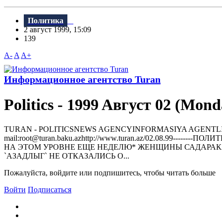
Политика
2 август 1999, 15:09
139
A-
A
A+
Информационное агентство Turan
Politics - 1999 Aвгуст 02 (Mond
TURAN - РOLITICSNEWS AGENCYINFORMASIYA AGENTLIYI370000, 
mail:root@turan.baku.azhttр://www.turan.az/02.08.99---
HА ЭТОМ УРОВHЕ ЕЩЕ HЕДЕЛЮ* ЖЕHЩИHЫ САДАРАК
`АЗАДЛЫГ` HЕ ОТКАЗАЛИСЬ О...
Пожалуйста, войдите или подпишитесь, чтобы читать больше
Войти
Подписаться