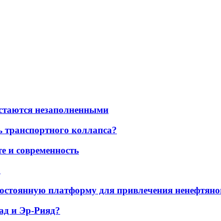
остаются незаполненными
ь транспортного коллапса?
е и современность
а
остоянную платформу для привлечения ненефтяно
ад и Эр-Рияд?