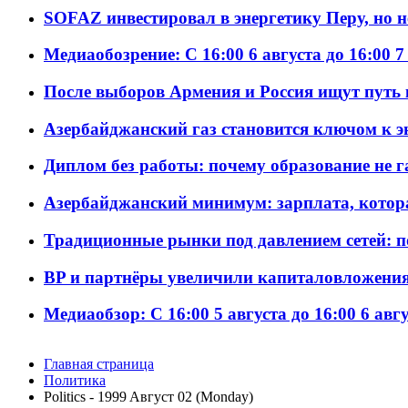
SOFAZ инвестировал в энергетику Перу, но 
Медиаобозрение: С 16:00 6 августа до 16:00 7
После выборов Армения и Россия ищут путь к
Азербайджанский газ становится ключом к 
Диплом без работы: почему образование не 
Азербайджанский минимум: зарплата, котор
Традиционные рынки под давлением сетей: 
BP и партнёры увеличили капиталовложения 
Медиаобзор: С 16:00 5 августа до 16:00 6 авг
Главная страница
Политика
Politics - 1999 Aвгуст 02 (Monday)