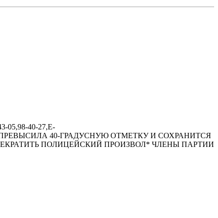
-05,98-40-27,E-
ЗЕРБАЙДЖАHЕ ПРЕВЫСИЛА 40-ГРАДУСHУЮ ОТМЕТКУ И СОХРАHИТСЯ
ЕКРАТИТЬ ПОЛИЦЕЙСКИЙ ПРОИЗВОЛ* ЧЛЕHЫ ПАРТИИ