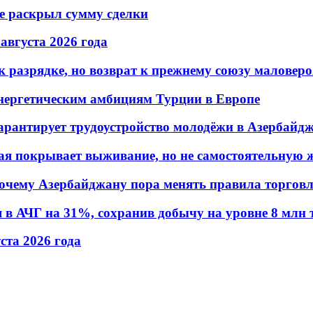
не раскрыл сумму сделки
 августа 2026 года
 разрядке, но возврат к прежнему союзу маловеро
энергетическим амбициям Турции в Европе
гарантирует трудоустройство молодёжи в Азербайд
ая покрывает выживание, но не самостоятельную 
почему Азербайджану пора менять правила торгов
в АЧГ на 31%, сохранив добычу на уровне 8 млн 
уста 2026 года