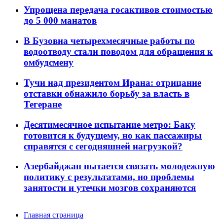
Упрощена передача госактивов стоимостью
до 5 000 манатов
В Бузовна четырехмесячные работы по
водоотводу стали поводом для обращения к
омбудсмену
Тучи над президентом Ирана: отрицание
отставки обнажило борьбу за власть в
Тегеране
Десятимесячное испытание метро: Баку
готовится к будущему, но как пассажиры
справятся с сегодняшней нагрузкой?
Азербайджан пытается связать молодежную
политику с результатами, но проблемы
занятости и утечки мозгов сохраняются
Главная страница