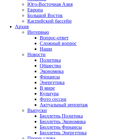
Юго-Восточная Азия
Европа
Большой Восток
Каспийский бассейн
Архив
Интервью
Вопрос-ответ
Сложный вопрос
Наши
Новости
Политика
Общество
Экономика
Финансы
Энергетика
В мире
Культура
Фото сессии
Актуальный репортаж
Выпуски
Бюллетнь Политика
Бюллетнь Экономика
Бюллетнь Финансы
Бюллетнь Энергетика
Прошу слова