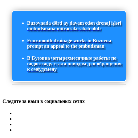
Buzovnada dörd ay davam edən drenaj işləri
ombudsmana müraciətə səbəb olub
Four-month drainage works in Buzovna
prompt an appeal to the ombudsman
В Бузовна четырехмесячные работы по
водоотводу стали поводом для обращения
к омбудсмену
Следите за нами в социальных сетях