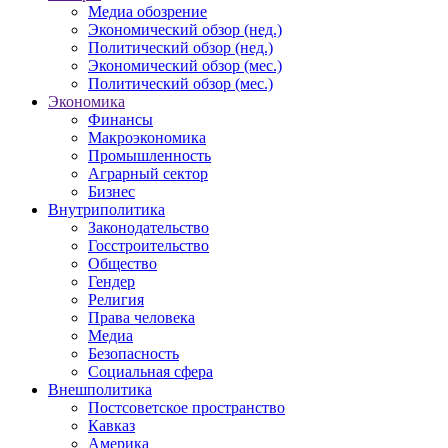
Медиа обозрение
Экономический обзор (нед.)
Политический обзор (нед.)
Экономический обзор (мес.)
Политический обзор (мес.)
Экономика
Финансы
Макроэкономика
Промышленность
Аграрный сектор
Бизнес
Внутриполитика
Законодательство
Госстроительство
Общество
Гендер
Религия
Права человека
Медиа
Безопасность
Социальная сфера
Внешполитика
Постсоветское пространство
Кавказ
Америка