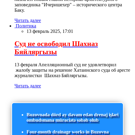
заповедника "Ичеришехер" – исторического центра
Баку.
Читать далее
Политика
13 февраль 2025, 17:01
Суд не освободил Шахназ
Бяйляргызы
13 февраля Апелляционный суд не удовлетворил
жалобу защиты на решение Хатаинского суда об аресте
журналистки Шахназ Бяйляргызы.
Читать далее
Buzovnada dörd ay davam edən drenaj işləri
ombudsmana müraciətə səbəb olub
Four-month drainage works in Buzovna