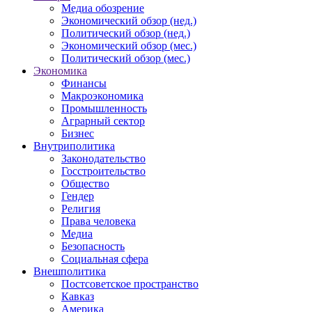
Медиа обозрение
Экономический обзор (нед.)
Политический обзор (нед.)
Экономический обзор (мес.)
Политический обзор (мес.)
Экономика
Финансы
Макроэкономика
Промышленность
Аграрный сектор
Бизнес
Внутриполитика
Законодательство
Госстроительство
Общество
Гендер
Религия
Права человека
Медиа
Безопасность
Социальная сфера
Внешполитика
Постсоветское пространство
Кавказ
Америка