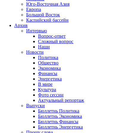
Юго-Восточная Азия
Европа
Большой Восток
Каспийский бассейн
Архив
Интервью
Вопрос-ответ
Сложный вопрос
Наши
Новости
Политика
Общество
Экономика
Финансы
Энергетика
В мире
Культура
Фото сессии
Актуальный репортаж
Выпуски
Бюллетнь Политика
Бюллетнь Экономика
Бюллетнь Финансы
Бюллетнь Энергетика
Прошу слова