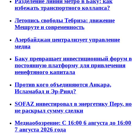
Разделение линий метро в Баку: как
избежать транспортного коллапса?
Летопись свободы Тебриза: движение
Мешруте и современность
Азербайджан централизует управление
медиа
Баку превращает инвестиционный форум в
постоянную платформу для привлечения
ненефтяного капитала
Против кого объединяются Анкара,
Исламабад и Эр-Рияд?
SOFAZ инвестировал в энергетику Перу, но
не раскрыл сумму сделки
Медиаобозрение: С 16:00 6 августа до 16:00
7 августа 2026 года