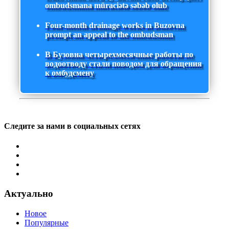
ombudsmana müraciətə səbəb olub
Four-month drainage works in Buzovna
prompt an appeal to the ombudsman
В Бузовна четырехмесячные работы по
водоотводу стали поводом для обращения
к омбудсмену
Следите за нами в социальных сетях
Актуально
Новое
Популярные