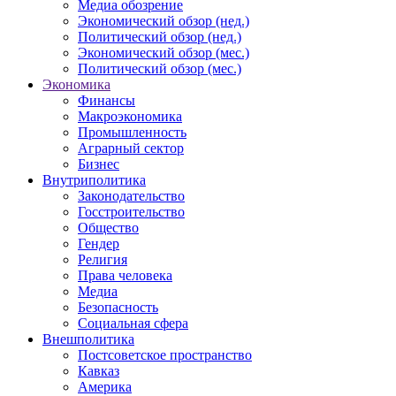
Медиа обозрение
Экономический обзор (нед.)
Политический обзор (нед.)
Экономический обзор (мес.)
Политический обзор (мес.)
Экономика
Финансы
Макроэкономика
Промышленность
Аграрный сектор
Бизнес
Внутриполитика
Законодательство
Госстроительство
Общество
Гендер
Религия
Права человека
Медиа
Безопасность
Социальная сфера
Внешполитика
Постсоветское пространство
Кавказ
Америка