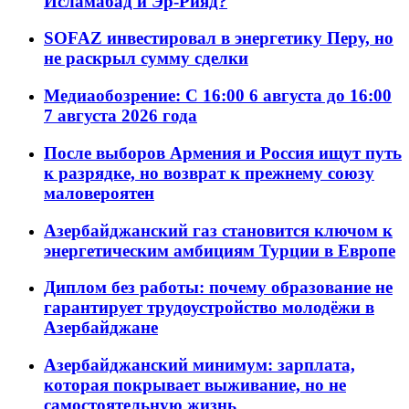
Исламабад и Эр-Рияд?
SOFAZ инвестировал в энергетику Перу, но
не раскрыл сумму сделки
Медиаобозрение: С 16:00 6 августа до 16:00
7 августа 2026 года
После выборов Армения и Россия ищут путь
к разрядке, но возврат к прежнему союзу
маловероятен
Азербайджанский газ становится ключом к
энергетическим амбициям Турции в Европе
Диплом без работы: почему образование не
гарантирует трудоустройство молодёжи в
Азербайджане
Азербайджанский минимум: зарплата,
которая покрывает выживание, но не
самостоятельную жизнь