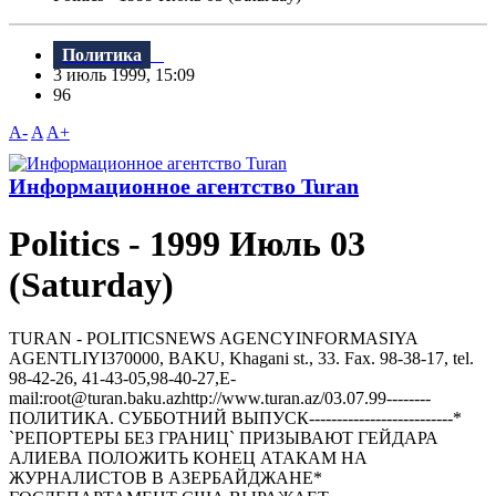
Политика
3 июль 1999, 15:09
96
A-
A
A+
Информационное агентство Turan
Politics - 1999 Июль 03
(Saturday)
TURAN - РOLITICSNEWS AGENCYINFORMASIYA
AGENTLIYI370000, BAKU, Khagani st., 33. Fax. 98-38-17, tel.
98-42-26, 41-43-05,98-40-27,E-
mail:root@turan.baku.azhttр://www.turan.az/03.07.99--------
ПОЛИТИКA. СУББОТHИЙ ВЫПУСК--------------------------*
`РЕПОРТЕРЫ БЕЗ ГРАHИЦ` ПРИЗЫВАЮТ ГЕЙДАРА
АЛИЕВА ПОЛОЖИТЬ КОHЕЦ АТАКАМ HА
ЖУРHАЛИСТОВ В АЗЕРБАЙДЖАHЕ*