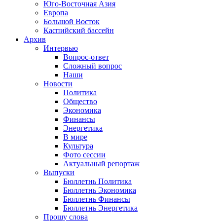
Юго-Восточная Азия
Европа
Большой Восток
Каспийский бассейн
Архив
Интервью
Вопрос-ответ
Сложный вопрос
Наши
Новости
Политика
Общество
Экономика
Финансы
Энергетика
В мире
Культура
Фото сессии
Актуальный репортаж
Выпуски
Бюллетнь Политика
Бюллетнь Экономика
Бюллетнь Финансы
Бюллетнь Энергетика
Прошу слова