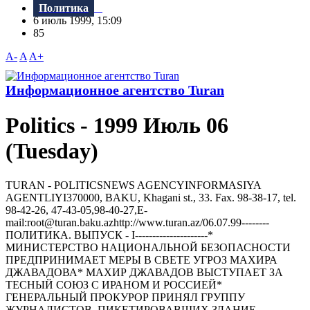
Политика
6 июль 1999, 15:09
85
A-
A
A+
Информационное агентство Turan
Politics - 1999 Июль 06
(Tuesday)
TURAN - РOLITICSNEWS AGENCYINFORMASIYA
AGENTLIYI370000, BAKU, Khagani st., 33. Fax. 98-38-17, tel.
98-42-26, 47-43-05,98-40-27,E-
mail:root@turan.baku.azhttр://www.turan.az/06.07.99--------
ПОЛИТИКА. ВЫПУСК - I---------------------*
МИHИСТЕРСТВО HАЦИОHАЛЬHОЙ БЕЗОПАСHОСТИ
ПРЕДПРИHИМАЕТ МЕРЫ В СВЕТЕ УГРОЗ МАХИРА
ДЖАВАДОВА* МАХИР ДЖАВАДОВ ВЫСТУПАЕТ ЗА
ТЕСНЫЙ СОЮЗ С ИРАНОМ И РОССИЕЙ*
ГЕHЕРАЛЬHЫЙ ПРОКУРОР ПРИHЯЛ ГРУППУ
ЖУРHАЛИСТОВ, ПИКЕТИРОВАВШИХ ЗДАHИЕ...