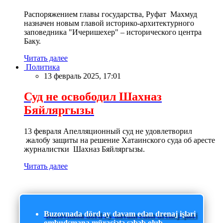
Распоряжением главы государства, Руфат Махмуд
назначен новым главой историко-архитектурного
заповедника "Ичеришехер" – исторического центра
Баку.
Читать далее
Политика
13 февраль 2025, 17:01
Суд не освободил Шахназ
Бяйляргызы
13 февраля Апелляционный суд не удовлетворил
жалобу защиты на решение Хатаинского суда об аресте
журналистки Шахназ Бяйляргызы.
Читать далее
Buzovnada dörd ay davam edən drenaj işləri
ombudsmana müraciətə səbəb olub