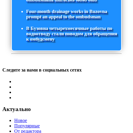
Four-month drainage works in Buzovna
prompt an appeal to the ombudsman
В Бузовна четырехмесячные работы по
водоотводу стали поводом для обращения
к омбудсмену
Следите за нами в социальных сетях
Актуально
Новое
Популярные
От редактора