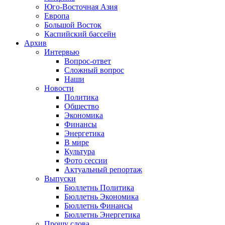
Юго-Восточная Азия
Европа
Большой Восток
Каспийский бассейн
Архив
Интервью
Вопрос-ответ
Сложный вопрос
Наши
Новости
Политика
Общество
Экономика
Финансы
Энергетика
В мире
Культура
Фото сессии
Актуальный репортаж
Выпуски
Бюллетнь Политика
Бюллетнь Экономика
Бюллетнь Финансы
Бюллетнь Энергетика
Прошу слова