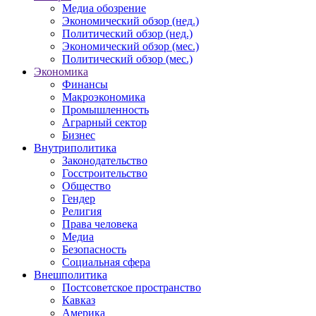
Медиа обозрение
Экономический обзор (нед.)
Политический обзор (нед.)
Экономический обзор (мес.)
Политический обзор (мес.)
Экономика
Финансы
Макроэкономика
Промышленность
Аграрный сектор
Бизнес
Внутриполитика
Законодательство
Госстроительство
Общество
Гендер
Религия
Права человека
Медиа
Безопасность
Социальная сфера
Внешполитика
Постсоветское пространство
Кавказ
Америка