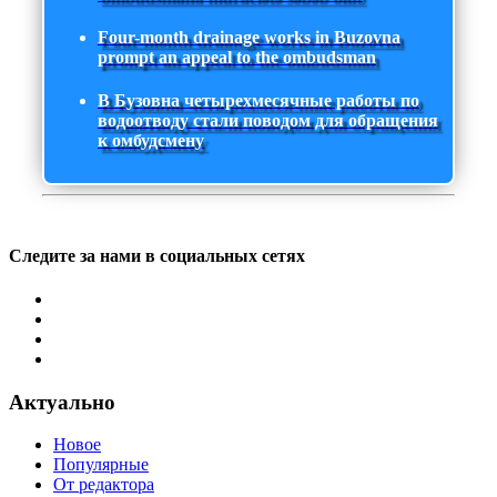
Four-month drainage works in Buzovna
prompt an appeal to the ombudsman
В Бузовна четырехмесячные работы по
водоотводу стали поводом для обращения
к омбудсмену
Следите за нами в социальных сетях
Актуально
Новое
Популярные
От редактора