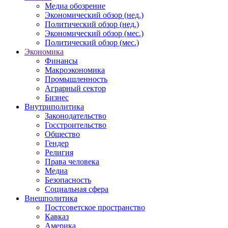
Медиа обозрение
Экономический обзор (нед.)
Политический обзор (нед.)
Экономический обзор (мес.)
Политический обзор (мес.)
Экономика
Финансы
Макроэкономика
Промышленность
Аграрный сектор
Бизнес
Внутриполитика
Законодательство
Госстроительство
Общество
Гендер
Религия
Права человека
Медиа
Безопасность
Социальная сфера
Внешполитика
Постсоветское пространство
Кавказ
Америка