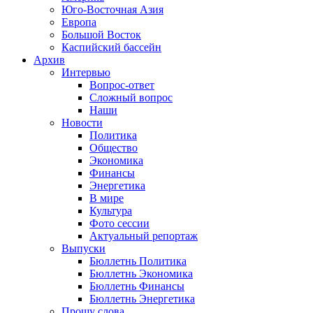
Юго-Восточная Азия
Европа
Большой Восток
Каспийский бассейн
Архив
Интервью
Вопрос-ответ
Сложный вопрос
Наши
Новости
Политика
Общество
Экономика
Финансы
Энергетика
В мире
Культура
Фото сессии
Актуальный репортаж
Выпуски
Бюллетнь Политика
Бюллетнь Экономика
Бюллетнь Финансы
Бюллетнь Энергетика
Прошу слова