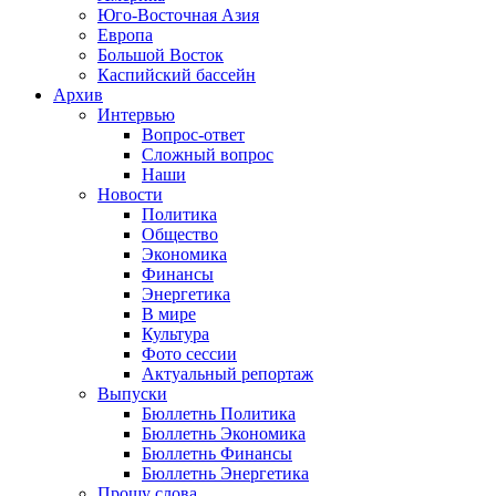
Юго-Восточная Азия
Европа
Большой Восток
Каспийский бассейн
Архив
Интервью
Вопрос-ответ
Сложный вопрос
Наши
Новости
Политика
Общество
Экономика
Финансы
Энергетика
В мире
Культура
Фото сессии
Актуальный репортаж
Выпуски
Бюллетнь Политика
Бюллетнь Экономика
Бюллетнь Финансы
Бюллетнь Энергетика
Прошу слова