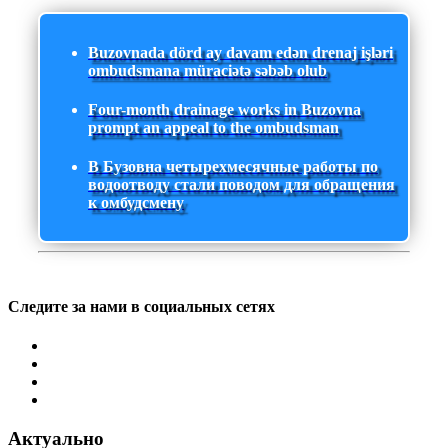
Buzovnada dörd ay davam edən drenaj işləri
ombudsmana müraciətə səbəb olub
Four-month drainage works in Buzovna
prompt an appeal to the ombudsman
В Бузовна четырехмесячные работы по
водоотводу стали поводом для обращения
к омбудсмену
Следите за нами в социальных сетях
Актуально