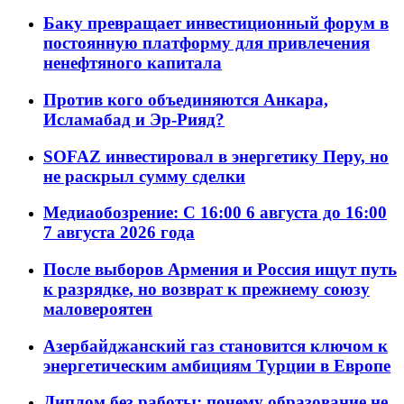
Баку превращает инвестиционный форум в
постоянную платформу для привлечения
ненефтяного капитала
Против кого объединяются Анкара,
Исламабад и Эр-Рияд?
SOFAZ инвестировал в энергетику Перу, но
не раскрыл сумму сделки
Медиаобозрение: С 16:00 6 августа до 16:00
7 августа 2026 года
После выборов Армения и Россия ищут путь
к разрядке, но возврат к прежнему союзу
маловероятен
Азербайджанский газ становится ключом к
энергетическим амбициям Турции в Европе
Диплом без работы: почему образование не