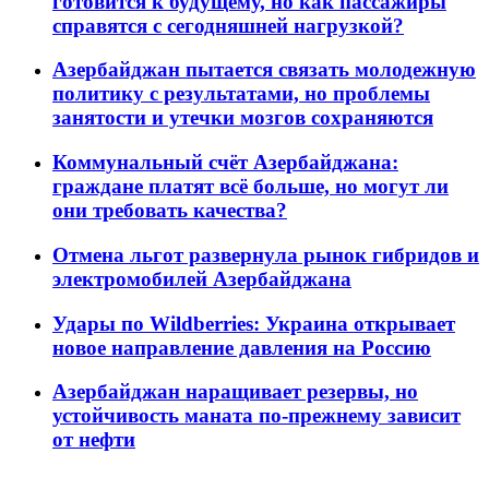
готовится к будущему, но как пассажиры
справятся с сегодняшней нагрузкой?
Азербайджан пытается связать молодежную
политику с результатами, но проблемы
занятости и утечки мозгов сохраняются
Коммунальный счёт Азербайджана:
граждане платят всё больше, но могут ли
они требовать качества?
Отмена льгот развернула рынок гибридов и
электромобилей Азербайджана
Удары по Wildberries: Украина открывает
новое направление давления на Россию
Азербайджан наращивает резервы, но
устойчивость маната по-прежнему зависит
от нефти