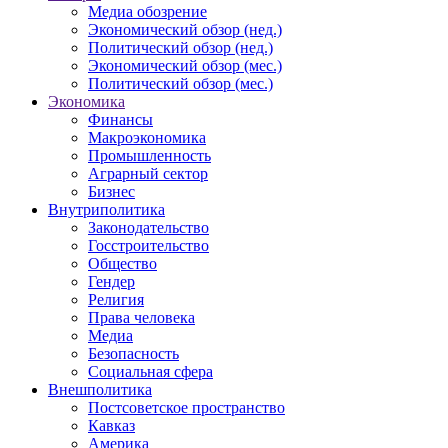
Медиа обозрение
Экономический обзор (нед.)
Политический обзор (нед.)
Экономический обзор (мес.)
Политический обзор (мес.)
Экономика
Финансы
Макроэкономика
Промышленность
Аграрный сектор
Бизнес
Внутриполитика
Законодательство
Госстроительство
Общество
Гендер
Религия
Права человека
Медиа
Безопасность
Социальная сфера
Внешполитика
Постсоветское пространство
Кавказ
Америка