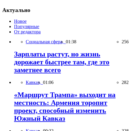
Актуально
Новое
Популярные
От редактора
Социальная сфера,
01:38
256
Зарплаты растут, но жизнь
дорожает быстрее там, где это
заметнее всего
Кавказ,
01:06
282
«Маршрут Трампа» выходит на
местность: Армения торопит
проект, способный изменить
Южный Кавказ
Кавказ,
00:32
328