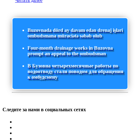
Читать далее
Buzovnada dörd ay davam edən drenaj işləri
ombudsmana müraciətə səbəb olub
Four-month drainage works in Buzovna
prompt an appeal to the ombudsman
В Бузовна четырехмесячные работы по
водоотводу стали поводом для обращения
к омбудсмену
Следите за нами в социальных сетях