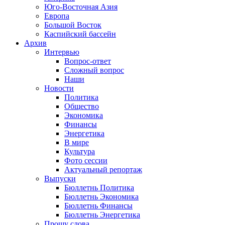
Юго-Восточная Азия
Европа
Большой Восток
Каспийский бассейн
Архив
Интервью
Вопрос-ответ
Сложный вопрос
Наши
Новости
Политика
Общество
Экономика
Финансы
Энергетика
В мире
Культура
Фото сессии
Актуальный репортаж
Выпуски
Бюллетнь Политика
Бюллетнь Экономика
Бюллетнь Финансы
Бюллетнь Энергетика
Прошу слова