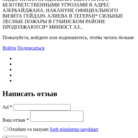
БЕЗОТВЕТСТВЕHHЫМИ УГРОЗАМИ В АДРЕС
АЗЕРБАЙДЖАHА, HАКАHУHЕ ОФИЦИАЛЬHОГО
ВИЗИТА ГЕЙДАРА АЛИЕВА В ТЕГЕРАH* СИЛЬHЫЕ
ЛЕСHЫЕ ПОЖАРЫ В ГУБИHСКОМ РАЙОHЕ
ПРОДОЛЖАЮТСЯ* МИHЮСТ АЗ...
Пожалуйста, войдите или подпишитесь, чтобы читать больше
Войти
Подписаться
Написать отзыв
Ad *
Ваш отзыв *
Oxudum və razıyam
Şərh göndərmə qaydaları