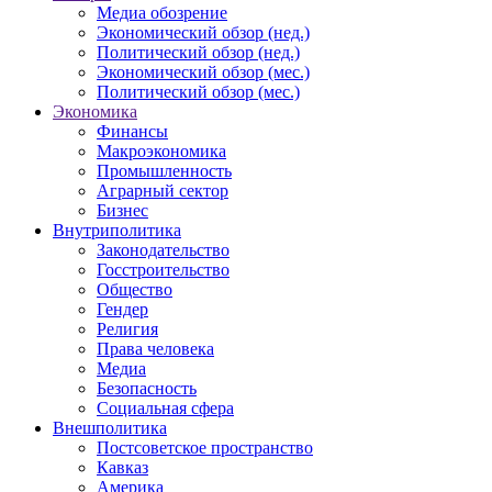
Медиа обозрение
Экономический обзор (нед.)
Политический обзор (нед.)
Экономический обзор (мес.)
Политический обзор (мес.)
Экономика
Финансы
Макроэкономика
Промышленность
Аграрный сектор
Бизнес
Внутриполитика
Законодательство
Госстроительство
Общество
Гендер
Религия
Права человека
Медиа
Безопасность
Социальная сфера
Внешполитика
Постсоветское пространство
Кавказ
Америка