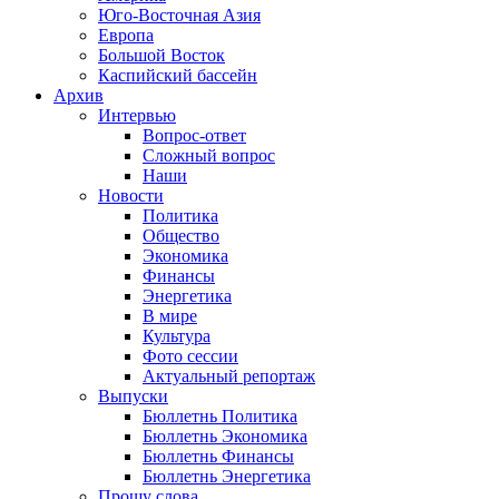
Юго-Восточная Азия
Европа
Большой Восток
Каспийский бассейн
Архив
Интервью
Вопрос-ответ
Сложный вопрос
Наши
Новости
Политика
Общество
Экономика
Финансы
Энергетика
В мире
Культура
Фото сессии
Актуальный репортаж
Выпуски
Бюллетнь Политика
Бюллетнь Экономика
Бюллетнь Финансы
Бюллетнь Энергетика
Прошу слова