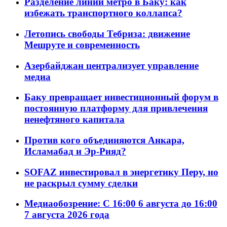
Разделение линий метро в Баку: как
избежать транспортного коллапса?
Летопись свободы Тебриза: движение
Мешруте и современность
Азербайджан централизует управление
медиа
Баку превращает инвестиционный форум в
постоянную платформу для привлечения
ненефтяного капитала
Против кого объединяются Анкара,
Исламабад и Эр-Рияд?
SOFAZ инвестировал в энергетику Перу, но
не раскрыл сумму сделки
Медиаобозрение: С 16:00 6 августа до 16:00
7 августа 2026 года