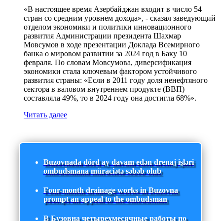
«В настоящее время Азербайджан входит в число 54
стран со средним уровнем дохода», - сказал заведующий
отделом экономики и политики инновационного
развития Администрации президента Шахмар
Мовсумов в ходе презентации Доклада Всемирного
банка о мировом развитии за 2024 год в Баку 10
февраля. По словам Мовсумова, диверсификация
экономики стала ключевым фактором устойчивого
развития страны: «Если в 2011 году доля ненефтяного
сектора в валовом внутреннем продукте (ВВП)
составляла 49%, то в 2024 году она достигла 68%».
Читать далее
Buzovnada dörd ay davam edən drenaj işləri
ombudsmana müraciətə səbəb olub
Four-month drainage works in Buzovna
prompt an appeal to the ombudsman
В Бузовна четырехмесячные работы по