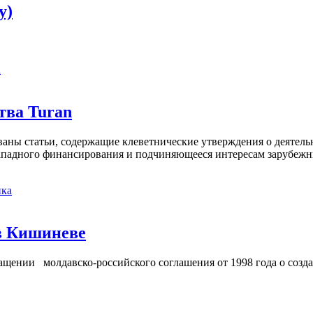
y)
а
тва Turan
кованы статьи, содержащие клеветнические утверждения о деятел
 западного финансирования и подчиняющееся интересам зарубежн
ка
в Кишиневе
ении молдавско-российского соглашения от 1998 года о созд