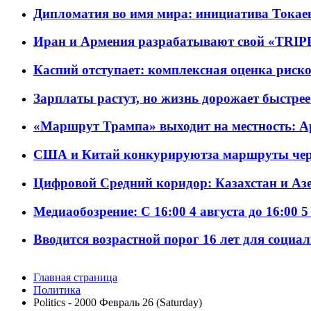
Дипломатия во имя мира: инициатива Токаев
Иран и Армения разрабатывают свой «TRIP
Каспий отступает: комплексная оценка риско
Зарплаты растут, но жизнь дорожает быстрее т
«Маршрут Трампа» выходит на местность: А
США и Китай конкурируютза маршруты че
Цифровой Средний коридор: Казахстан и Аз
Медиаобозрение: С 16:00 4 августа до 16:00 5
Вводится возрастной порог 16 лет для социа
Главная страница
Политика
Politics - 2000 Февраль 26 (Saturday)