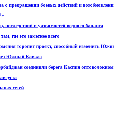
а о прекращении боевых действий и возобновлени
P»
в, последствий и уязвимостей водного баланса
ам, где это заметнее всего
рмения торопит проект, способный изменить Южн
рез Южный Кавказ
ербайджан соединили берега Каспия оптоволокном
 августа
льных сетей