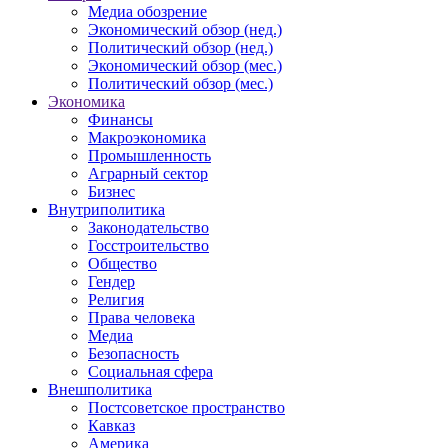
Медиа обозрение
Экономический обзор (нед.)
Политический обзор (нед.)
Экономический обзор (мес.)
Политический обзор (мес.)
Экономика
Финансы
Макроэкономика
Промышленность
Аграрный сектор
Бизнес
Внутриполитика
Законодательство
Госстроительство
Общество
Гендер
Религия
Права человека
Медиа
Безопасность
Социальная сфера
Внешполитика
Постсоветское пространство
Кавказ
Америка