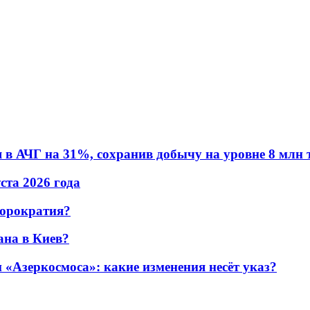
в АЧГ на 31%, сохранив добычу на уровне 8 млн 
уста 2026 года
бюрократия?
ана в Киев?
«Азеркосмоса»: какие изменения несёт указ?