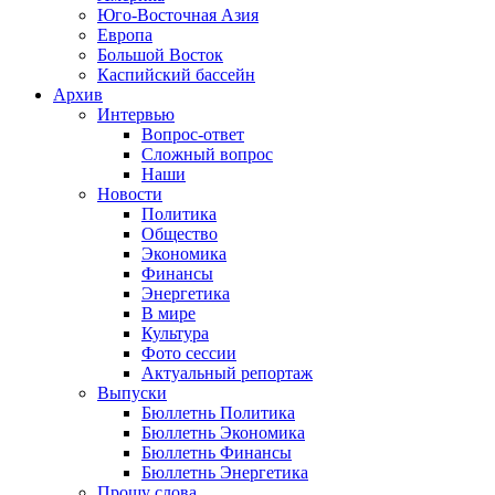
Юго-Восточная Азия
Европа
Большой Восток
Каспийский бассейн
Архив
Интервью
Вопрос-ответ
Сложный вопрос
Наши
Новости
Политика
Общество
Экономика
Финансы
Энергетика
В мире
Культура
Фото сессии
Актуальный репортаж
Выпуски
Бюллетнь Политика
Бюллетнь Экономика
Бюллетнь Финансы
Бюллетнь Энергетика
Прошу слова