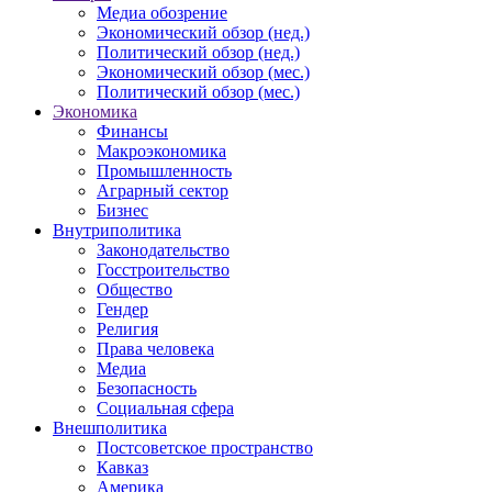
Медиа обозрение
Экономический обзор (нед.)
Политический обзор (нед.)
Экономический обзор (мес.)
Политический обзор (мес.)
Экономика
Финансы
Макроэкономика
Промышленность
Аграрный сектор
Бизнес
Внутриполитика
Законодательство
Госстроительство
Общество
Гендер
Религия
Права человека
Медиа
Безопасность
Социальная сфера
Внешполитика
Постсоветское пространство
Кавказ
Америка