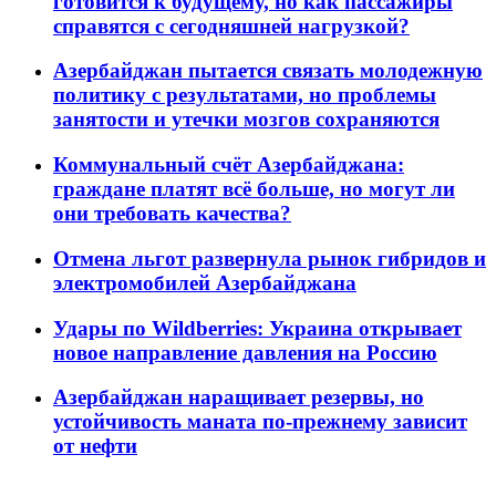
готовится к будущему, но как пассажиры
справятся с сегодняшней нагрузкой?
Азербайджан пытается связать молодежную
политику с результатами, но проблемы
занятости и утечки мозгов сохраняются
Коммунальный счёт Азербайджана:
граждане платят всё больше, но могут ли
они требовать качества?
Отмена льгот развернула рынок гибридов и
электромобилей Азербайджана
Удары по Wildberries: Украина открывает
новое направление давления на Россию
Азербайджан наращивает резервы, но
устойчивость маната по-прежнему зависит
от нефти