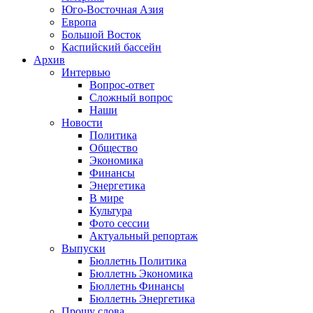
Юго-Восточная Азия
Европа
Большой Восток
Каспийский бассейн
Архив
Интервью
Вопрос-ответ
Сложный вопрос
Наши
Новости
Политика
Общество
Экономика
Финансы
Энергетика
В мире
Культура
Фото сессии
Актуальный репортаж
Выпуски
Бюллетнь Политика
Бюллетнь Экономика
Бюллетнь Финансы
Бюллетнь Энергетика
Прошу слова