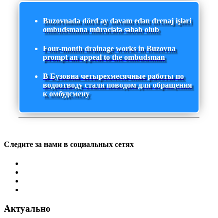
Buzovnada dörd ay davam edən drenaj işləri
ombudsmana müraciətə səbəb olub
Four-month drainage works in Buzovna
prompt an appeal to the ombudsman
В Бузовна четырехмесячные работы по
водоотводу стали поводом для обращения
к омбудсмену
Следите за нами в социальных сетях
Актуально