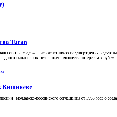
y)
а
тва Turan
кованы статьи, содержащие клеветнические утверждения о деятел
 западного финансирования и подчиняющееся интересам зарубежн
ка
в Кишиневе
ении молдавско-российского соглашения от 1998 года о созд