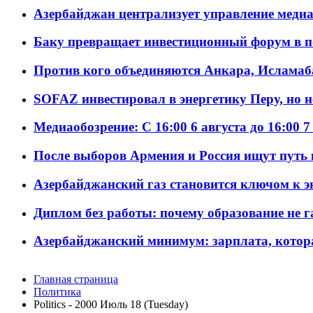
Азербайджан централизует управление меди
Баку превращает инвестиционный форум в п
Против кого объединяются Анкара, Исламаб
SOFAZ инвестировал в энергетику Перу, но 
Медиаобозрение: С 16:00 6 августа до 16:00 7
После выборов Армения и Россия ищут путь к
Азербайджанский газ становится ключом к 
Диплом без работы: почему образование не 
Азербайджанский минимум: зарплата, котор
Главная страница
Политика
Politics - 2000 Июль 18 (Tuesday)