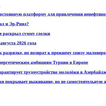
а
остоянную платформу для привлечения ненефтяно
ад и Эр-Рияд?
не раскрыл сумму сделки
 августа 2026 года
 разрядке, но возврат к прежнему союзу маловеро
энергетическим амбициям Турции в Европе
гарантирует трудоустройство молодёжи в Азербайд
ая покрывает выживание, но не самостоятельную 