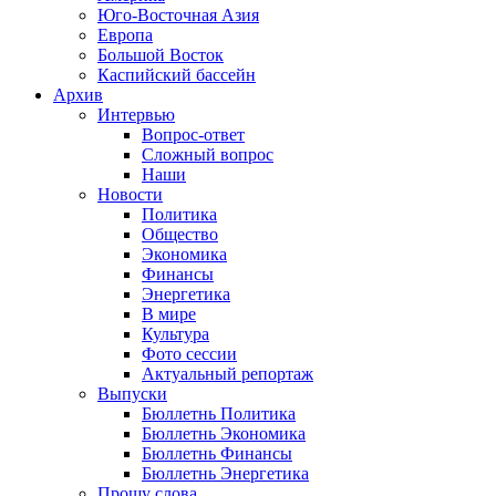
Юго-Восточная Азия
Европа
Большой Восток
Каспийский бассейн
Архив
Интервью
Вопрос-ответ
Сложный вопрос
Наши
Новости
Политика
Общество
Экономика
Финансы
Энергетика
В мире
Культура
Фото сессии
Актуальный репортаж
Выпуски
Бюллетнь Политика
Бюллетнь Экономика
Бюллетнь Финансы
Бюллетнь Энергетика
Прошу слова