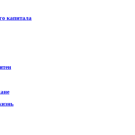
го капитала
ятен
жане
жизнь