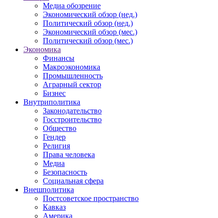
Медиа обозрение
Экономический обзор (нед.)
Политический обзор (нед.)
Экономический обзор (мес.)
Политический обзор (мес.)
Экономика
Финансы
Макроэкономика
Промышленность
Аграрный сектор
Бизнес
Внутриполитика
Законодательство
Госстроительство
Общество
Гендер
Религия
Права человека
Медиа
Безопасность
Социальная сфера
Внешполитика
Постсоветское пространство
Кавказ
Америка