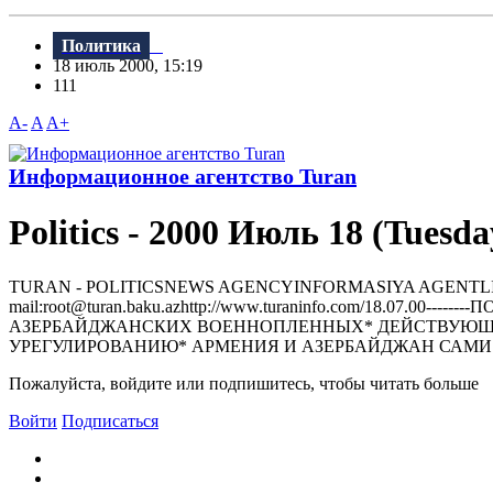
Политика
18 июль 2000, 15:19
111
A-
A
A+
Информационное агентство Turan
Politics - 2000 Июль 18 (Tuesda
TURAN - РOLITICSNEWS AGENCYINFORMASIYA AGENTLIYI370000, 
mail:root@turan.baku.azhttр://www.turaninfo.com/18.07.0
АЗЕРБАЙДЖАНСКИХ ВОЕННОПЛЕННЫХ* ДЕЙСТВУЮЩИЙ
УРЕГУЛИРОВАНИЮ* АРМЕНИЯ И АЗЕРБАЙДЖАН САМИ Д
Пожалуйста, войдите или подпишитесь, чтобы читать больше
Войти
Подписаться