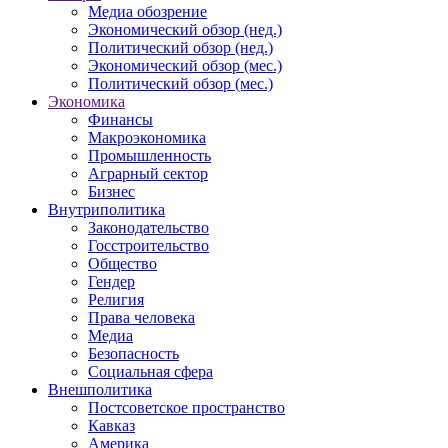
Медиа обозрение
Экономический обзор (нед.)
Политический обзор (нед.)
Экономический обзор (мес.)
Политический обзор (мес.)
Экономика
Финансы
Макроэкономика
Промышленность
Аграрный сектор
Бизнес
Внутриполитика
Законодательство
Госстроительство
Общество
Гендер
Религия
Права человека
Медиа
Безопасность
Социальная сфера
Внешполитика
Постсоветское пространство
Кавказ
Америка