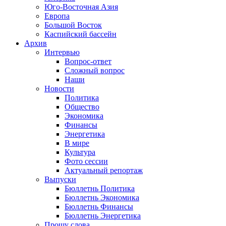
Юго-Восточная Азия
Европа
Большой Восток
Каспийский бассейн
Архив
Интервью
Вопрос-ответ
Сложный вопрос
Наши
Новости
Политика
Общество
Экономика
Финансы
Энергетика
В мире
Культура
Фото сессии
Актуальный репортаж
Выпуски
Бюллетнь Политика
Бюллетнь Экономика
Бюллетнь Финансы
Бюллетнь Энергетика
Прошу слова