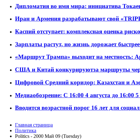
Дипломатия во имя мира: инициатива Токаев
Иран и Армения разрабатывают свой «TRIP
Каспий отступает: комплексная оценка риско
Зарплаты растут, но жизнь дорожает быстрее т
«Маршрут Трампа» выходит на местность: А
США и Китай конкурируютза маршруты че
Цифровой Средний коридор: Казахстан и Аз
Медиаобозрение: С 16:00 4 августа до 16:00 5
Вводится возрастной порог 16 лет для социа
Главная страница
Политика
Politics - 2000 Май 09 (Tuesday)