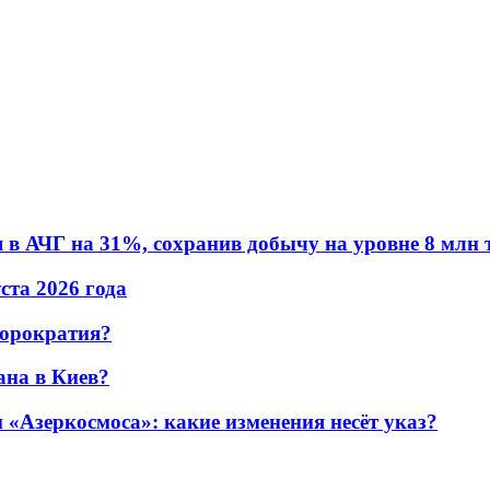
в АЧГ на 31%, сохранив добычу на уровне 8 млн 
уста 2026 года
бюрократия?
ана в Киев?
«Азеркосмоса»: какие изменения несёт указ?