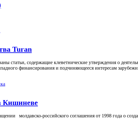
)
а
тва Turan
кованы статьи, содержащие клеветнические утверждения о деятел
 западного финансирования и подчиняющееся интересам зарубежн
ка
в Кишиневе
ении молдавско-российского соглашения от 1998 года о созд