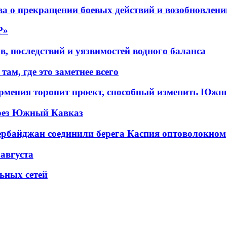
а о прекращении боевых действий и возобновлени
P»
в, последствий и уязвимостей водного баланса
ам, где это заметнее всего
рмения торопит проект, способный изменить Южн
рез Южный Кавказ
ербайджан соединили берега Каспия оптоволокном
 августа
льных сетей