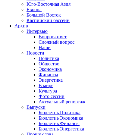
Юго-Восточная Азия
Европа
Большой Восток
Каспийский бассейн
Архив
Интервью
Вопрос-ответ
Сложный вопрос
Наши
Новости
Политика
Общество
Экономика
Финансы
Энергетика
В мире
Культура
Фото сессии
Актуальный репортаж
Выпуски
Бюллетнь Политика
Бюллетнь Экономика
Бюллетнь Финансы
Бюллетнь Энергетика
Прошу слова