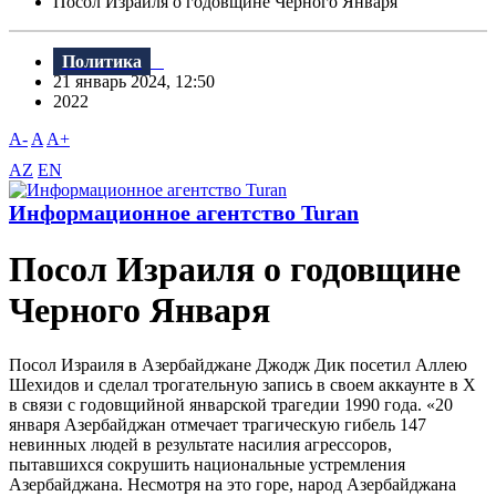
Посол Израиля о годовщине Черного Января
Политика
21 январь 2024, 12:50
2022
A-
A
A+
AZ
EN
Информационное агентство Turan
Посол Израиля о годовщине
Черного Января
Посол Израиля в Азербайджане Джодж Дик посетил Аллею
Шехидов и сделал трогательную запись в своем аккаунте в X
в связи с годовщийной январской трагедии 1990 года. «20
января Азербайджан отмечает трагическую гибель 147
невинных людей в результате насилия агрессоров,
пытавшихся сокрушить национальные устремления
Азербайджана. Несмотря на это горе, народ Азербайджана