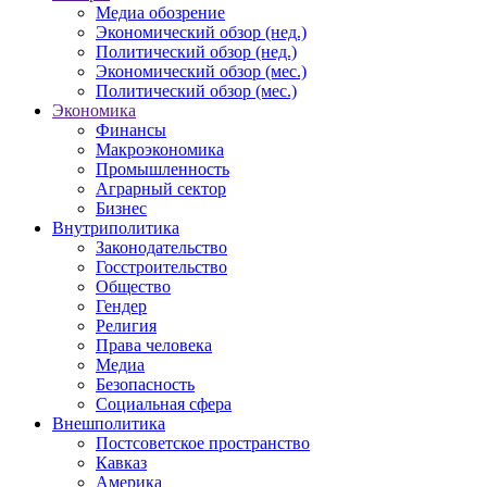
Медиа обозрение
Экономический обзор (нед.)
Политический обзор (нед.)
Экономический обзор (мес.)
Политический обзор (мес.)
Экономика
Финансы
Макроэкономика
Промышленность
Аграрный сектор
Бизнес
Внутриполитика
Законодательство
Госстроительство
Общество
Гендер
Религия
Права человека
Медиа
Безопасность
Социальная сфера
Внешполитика
Постсоветское пространство
Кавказ
Америка