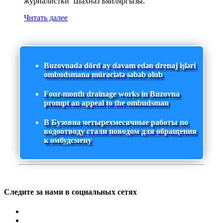
журналистки Шахназ Бяйляргызы.
Читать далее
Buzovnada dörd ay davam edən drenaj işləri
ombudsmana müraciətə səbəb olub
Four-month drainage works in Buzovna
prompt an appeal to the ombudsman
В Бузовна четырехмесячные работы по
водоотводу стали поводом для обращения
к омбудсмену
Следите за нами в социальных сетях