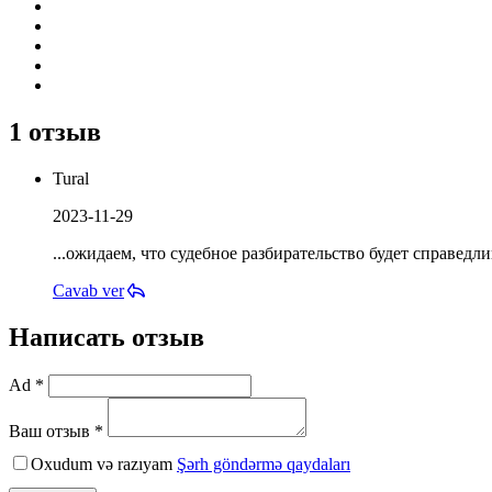
1 отзыв
Tural
2023-11-29
...ожидаем, что судебное разбирательство будет справедл
Cavab ver
Написать отзыв
Ad *
Ваш отзыв *
Oxudum və razıyam
Şərh göndərmə qaydaları