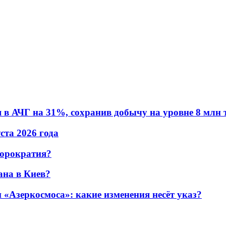
в АЧГ на 31%, сохранив добычу на уровне 8 млн 
уста 2026 года
бюрократия?
ана в Киев?
«Азеркосмоса»: какие изменения несёт указ?