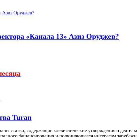
ректора «Канала 13» Азиз Оруджев?
месяца
а
тва Turan
кованы статьи, содержащие клеветнические утверждения о деятел
 западного финансирования и подчиняющееся интересам зарубежн