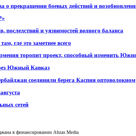
а о прекращении боевых действий и возобновлени
P»
в, последствий и уязвимостей водного баланса
ам, где это заметнее всего
рмения торопит проект, способный изменить Южн
рез Южный Кавказ
ербайджан соединили берега Каспия оптоволокном
 августа
льных сетей
джана в финансировании Abzas Media