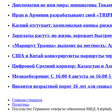
Дипломатия во имя мира: инициатива Токаев
Иран и Армения разрабатывают свой «TRIP
Каспий отступает: комплексная оценка риско
Зарплаты растут, но жизнь дорожает быстрее т
«Маршрут Трампа» выходит на местность: А
США и Китай конкурируютза маршруты че
Цифровой Средний коридор: Казахстан и Аз
Медиаобозрение: С 16:00 4 августа до 16:00 5
Вводится возрастной порог 16 лет для социа
Главная страница
Политика
Посольство Германии отвергло обвинения МИД Азербай