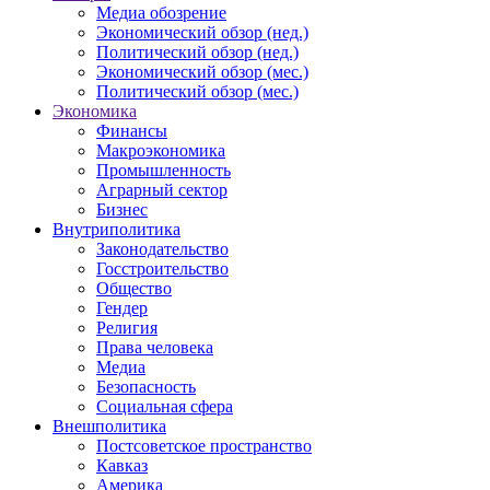
Медиа обозрение
Экономический обзор (нед.)
Политический обзор (нед.)
Экономический обзор (мес.)
Политический обзор (мес.)
Экономика
Финансы
Макроэкономика
Промышленность
Аграрный сектор
Бизнес
Внутриполитика
Законодательство
Госстроительство
Общество
Гендер
Религия
Права человека
Медиа
Безопасность
Социальная сфера
Внешполитика
Постсоветское пространство
Кавказ
Америка