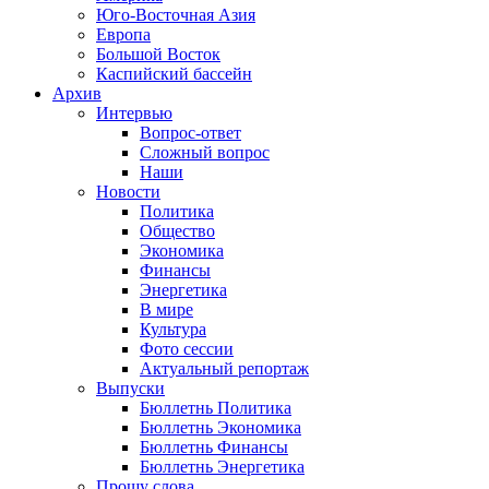
Юго-Восточная Азия
Европа
Большой Восток
Каспийский бассейн
Архив
Интервью
Вопрос-ответ
Сложный вопрос
Наши
Новости
Политика
Общество
Экономика
Финансы
Энергетика
В мире
Культура
Фото сессии
Актуальный репортаж
Выпуски
Бюллетнь Политика
Бюллетнь Экономика
Бюллетнь Финансы
Бюллетнь Энергетика
Прошу слова