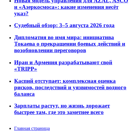
Новая модель управления для AZAL, ASCO
и «Азеркосмоса»: какие изменения несёт
указ?
Судебный обзор: 3–5 августа 2026 года
Дипломатия во имя мира: инициатива
Токаева о прекращении боевых действий и
возобновлении переговоров
Иран и Армения разрабатывают свой
«TRIPP»
Каспий отступает: комплексная оценка
рисков, последствий и уязвимостей водного
баланса
Зарплаты растут, но жизнь дорожает
быстрее там, где это заметнее всего
Главная страница