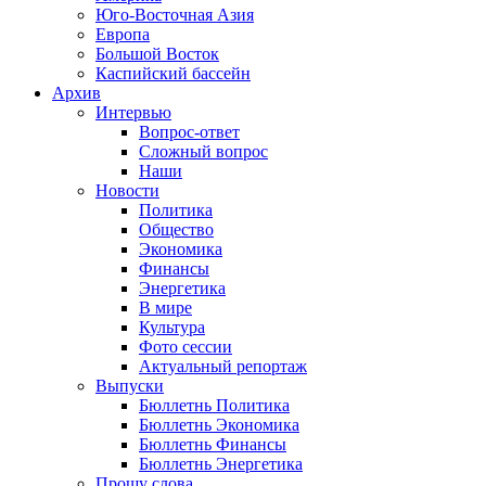
Юго-Восточная Азия
Европа
Большой Восток
Каспийский бассейн
Архив
Интервью
Вопрос-ответ
Сложный вопрос
Наши
Новости
Политика
Общество
Экономика
Финансы
Энергетика
В мире
Культура
Фото сессии
Актуальный репортаж
Выпуски
Бюллетнь Политика
Бюллетнь Экономика
Бюллетнь Финансы
Бюллетнь Энергетика
Прошу слова