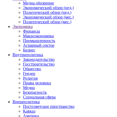
Медиа обозрение
Экономический обзор (нед.)
Политический обзор (нед.)
Экономический обзор (мес.)
Политический обзор (мес.)
Экономика
Финансы
Макроэкономика
Промышленность
Аграрный сектор
Бизнес
Внутриполитика
Законодательство
Госстроительство
Общество
Гендер
Религия
Права человека
Медиа
Безопасность
Социальная сфера
Внешполитика
Постсоветское пространство
Кавказ
Америка