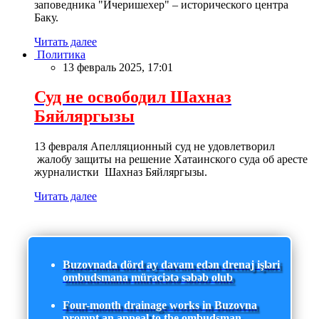
заповедника "Ичеришехер" – исторического центра
Баку.
Читать далее
Политика
13 февраль 2025, 17:01
Суд не освободил Шахназ
Бяйляргызы
13 февраля Апелляционный суд не удовлетворил
жалобу защиты на решение Хатаинского суда об аресте
журналистки Шахназ Бяйляргызы.
Читать далее
Buzovnada dörd ay davam edən drenaj işləri
ombudsmana müraciətə səbəb olub
Four-month drainage works in Buzovna
prompt an appeal to the ombudsman