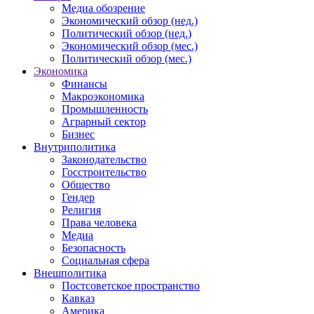
Медиа обозрение
Экономический обзор (нед.)
Политический обзор (нед.)
Экономический обзор (мес.)
Политический обзор (мес.)
Экономика
Финансы
Макроэкономика
Промышленность
Аграрный сектор
Бизнес
Внутриполитика
Законодательство
Госстроительство
Общество
Гендер
Религия
Права человека
Медиа
Безопасность
Социальная сфера
Внешполитика
Постсоветское пространство
Кавказ
Америка