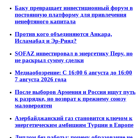
Баку превращает инвестиционный форум в
постоянную платформу для привлечения
ненефтяного капитала
Против кого объединяются Анкара,
Исламабад и Эр-Рияд?
SOFAZ инвестировал в энергетику Перу, но
не раскрыл сумму сделки
Медиаобозрение: С 16:00 6 августа до 16:00
7 августа 2026 года
После выборов Армения и Россия ищут путь
к разрядке, но возврат к прежнему союзу
маловероятен
Азербайджанский газ становится ключом к
энергетическим амбициям Турции в Европе
Диплом без работы: почему образование не