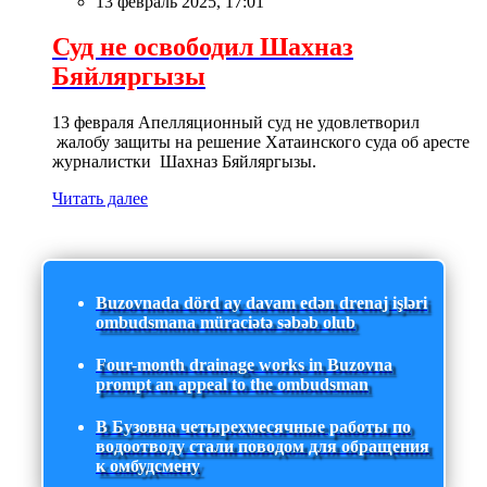
13 февраль 2025, 17:01
Суд не освободил Шахназ
Бяйляргызы
13 февраля Апелляционный суд не удовлетворил
жалобу защиты на решение Хатаинского суда об аресте
журналистки Шахназ Бяйляргызы.
Читать далее
Buzovnada dörd ay davam edən drenaj işləri
ombudsmana müraciətə səbəb olub
Four-month drainage works in Buzovna
prompt an appeal to the ombudsman
В Бузовна четырехмесячные работы по
водоотводу стали поводом для обращения
к омбудсмену