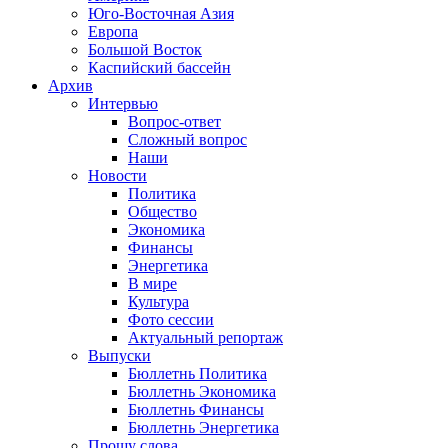
Юго-Восточная Азия
Европа
Большой Восток
Каспийский бассейн
Архив
Интервью
Вопрос-ответ
Сложный вопрос
Наши
Новости
Политика
Общество
Экономика
Финансы
Энергетика
В мире
Культура
Фото сессии
Актуальный репортаж
Выпуски
Бюллетнь Политика
Бюллетнь Экономика
Бюллетнь Финансы
Бюллетнь Энергетика
Прошу слова