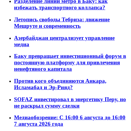
Разделение линий метро в Баку: как
избежать транспортного коллапса?
Летопись свободы Тебриза: движение
Мешруте и современность
Азербайджан централизует управление
медиа
Баку превращает инвестиционный форум в
постоянную платформу для привлечения
ненефтяного капитала
Против кого объединяются Анкара,
Исламабад и Эр-Рияд?
SOFAZ инвестировал в энергетику Перу, но
не раскрыл сумму сделки
Медиаобозрение: С 16:00 6 августа до 16:00
7 августа 2026 года