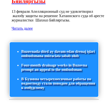
Бяйляргызы
13 февраля Апелляционный суд не удовлетворил
жалобу защиты на решение Хатаинского суда об аресте
журналистки Шахназ Бяйляргызы.
Читать далее
Buzovnada dörd ay davam edən drenaj işləri
ombudsmana müraciətə səbəb olub
Four-month drainage works in Buzovna
prompt an appeal to the ombudsman
В Бузовна четырехмесячные работы по
водоотводу стали поводом для обращения
к омбудсмену