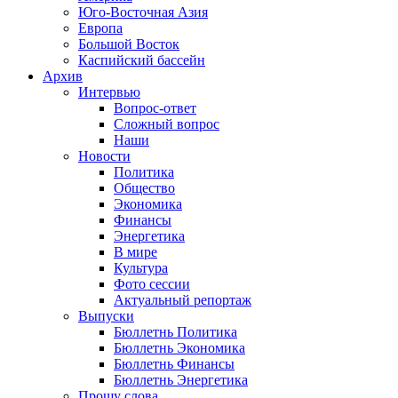
Юго-Восточная Азия
Европа
Большой Восток
Каспийский бассейн
Архив
Интервью
Вопрос-ответ
Сложный вопрос
Наши
Новости
Политика
Общество
Экономика
Финансы
Энергетика
В мире
Культура
Фото сессии
Актуальный репортаж
Выпуски
Бюллетнь Политика
Бюллетнь Экономика
Бюллетнь Финансы
Бюллетнь Энергетика
Прошу слова