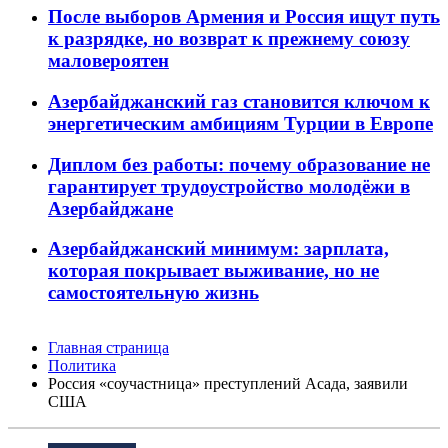
После выборов Армения и Россия ищут путь
к разрядке, но возврат к прежнему союзу
маловероятен
Азербайджанский газ становится ключом к
энергетическим амбициям Турции в Европе
Диплом без работы: почему образование не
гарантирует трудоустройство молодёжи в
Азербайджане
Азербайджанский минимум: зарплата,
которая покрывает выживание, но не
самостоятельную жизнь
Главная страница
Политика
Россия «соучастница» преступлений Асада, заявили
США