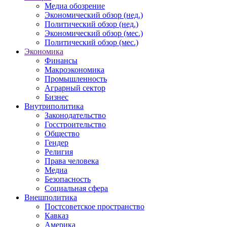
Медиа обозрение
Экономический обзор (нед.)
Политический обзор (нед.)
Экономический обзор (мес.)
Политический обзор (мес.)
Экономика
Финансы
Макроэкономика
Промышленность
Аграрный сектор
Бизнес
Внутриполитика
Законодательство
Госстроительство
Общество
Гендер
Религия
Права человека
Медиа
Безопасность
Социальная сфера
Внешполитика
Постсоветское пространство
Кавказ
Америка