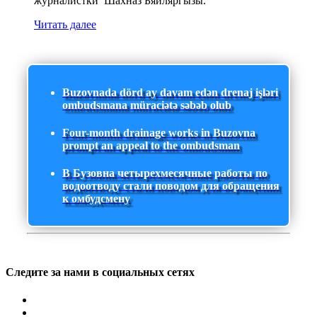
журналистки Шахназ Бяйляргызы.
Читать далее
Buzovnada dörd ay davam edən drenaj işləri
ombudsmana müraciətə səbəb olub
Four-month drainage works in Buzovna
prompt an appeal to the ombudsman
В Бузовна четырехмесячные работы по
водоотводу стали поводом для обращения
к омбудсмену
Следите за нами в социальных сетях