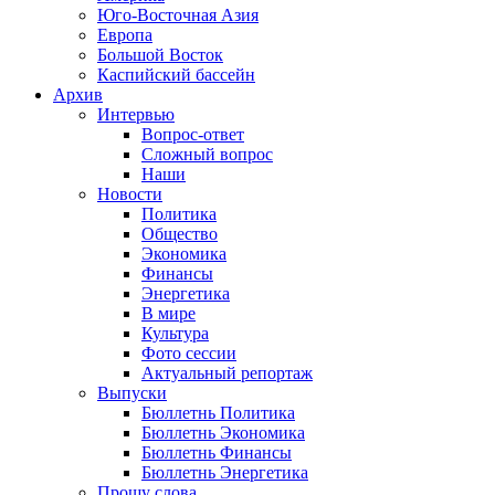
Юго-Восточная Азия
Европа
Большой Восток
Каспийский бассейн
Архив
Интервью
Вопрос-ответ
Сложный вопрос
Наши
Новости
Политика
Общество
Экономика
Финансы
Энергетика
В мире
Культура
Фото сессии
Актуальный репортаж
Выпуски
Бюллетнь Политика
Бюллетнь Экономика
Бюллетнь Финансы
Бюллетнь Энергетика
Прошу слова