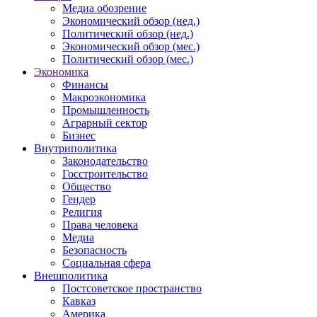
Медиа обозрение
Экономический обзор (нед.)
Политический обзор (нед.)
Экономический обзор (мес.)
Политический обзор (мес.)
Экономика
Финансы
Макроэкономика
Промышленность
Аграрный сектор
Бизнес
Внутриполитика
Законодательство
Госстроительство
Общество
Гендер
Религия
Права человека
Медиа
Безопасность
Социальная сфера
Внешполитика
Постсоветское пространство
Кавказ
Америка