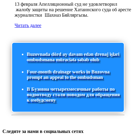
13 февраля Апелляционный суд не удовлетворил
жалобу защиты на решение Хатаинского суда об аресте
журналистки Шахназ Бяйляргызы.
Читать далее
Buzovnada dörd ay davam edən drenaj işləri
ombudsmana müraciətə səbəb olub
Four-month drainage works in Buzovna
prompt an appeal to the ombudsman
В Бузовна четырехмесячные работы по
водоотводу стали поводом для обращения
к омбудсмену
Следите за нами в социальных сетях