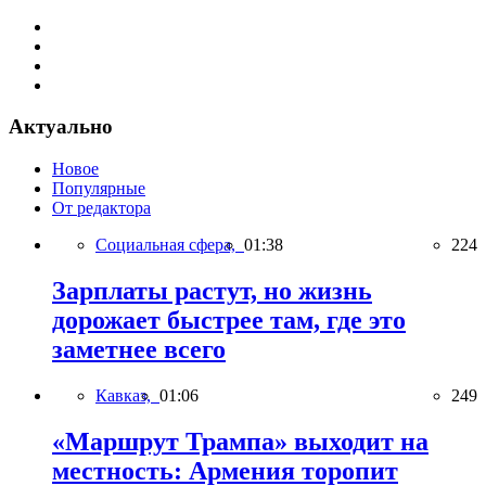
Актуально
Новое
Популярные
От редактора
Социальная сфера,
01:38
224
Зарплаты растут, но жизнь
дорожает быстрее там, где это
заметнее всего
Кавказ,
01:06
249
«Маршрут Трампа» выходит на
местность: Армения торопит