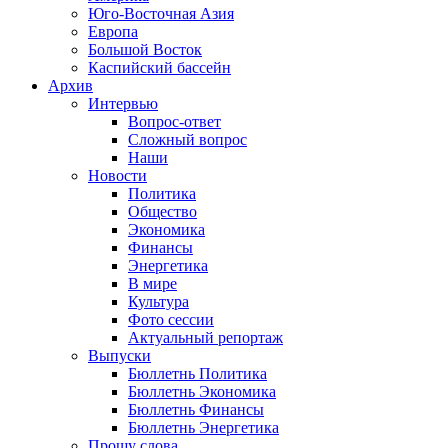
Юго-Восточная Азия
Европа
Большой Восток
Каспийский бассейн
Архив
Интервью
Вопрос-ответ
Сложный вопрос
Наши
Новости
Политика
Общество
Экономика
Финансы
Энергетика
В мире
Культура
Фото сессии
Актуальный репортаж
Выпуски
Бюллетнь Политика
Бюллетнь Экономика
Бюллетнь Финансы
Бюллетнь Энергетика
Прошу слова