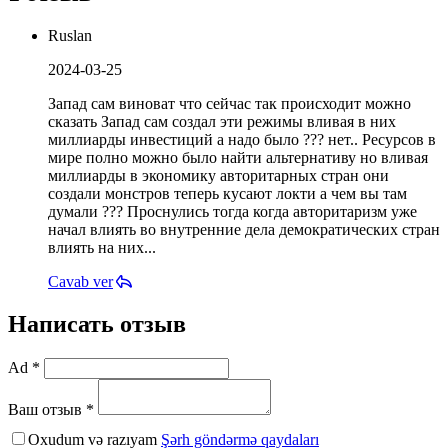
Ruslan
2024-03-25
Запад сам виноват что сейчас так происходит можно
сказать Запад сам создал эти режимы вливая в них
миллиарды инвестиций а надо было ??? нет.. Ресурсов в
мире полно можно было найти альтернативу но вливая
миллиарды в экономику авторитарных стран они
создали монстров теперь кусают локти а чем вы там
думали ??? Проснулись тогда когда авторитаризм уже
начал влиять во внутренние дела демократических стран
влиять на них...
Cavab ver
Написать отзыв
Ad *
Ваш отзыв *
Oxudum və razıyam
Şərh göndərmə qaydaları