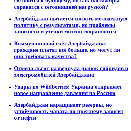
готовится к будущему, но как пассажиры
справятся с сегодняшней нагрузкой?
Азербайджан пытается связать молодежную
политику с результатами, но проблемы
занятости и утечки мозгов сохраняются
Коммунальный счёт Азербайджана:
граждане платят всё больше, но могут ли
они требовать качества?
Отмена льгот развернула рынок гибридов и
электромобилей Азербайджана
Удары по Wildberries: Украина открывает
новое направление давления на Россию
Азербайджан наращивает резервы, но
устойчивость маната по-прежнему зависит
от нефти