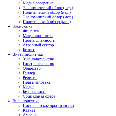
Медиа обозрение
Экономический обзор (нед.)
Политический обзор (нед.)
Экономический обзор (мес.)
Политический обзор (мес.)
Экономика
Финансы
Макроэкономика
Промышленность
Аграрный сектор
Бизнес
Внутриполитика
Законодательство
Госстроительство
Общество
Гендер
Религия
Права человека
Медиа
Безопасность
Социальная сфера
Внешполитика
Постсоветское пространство
Кавказ
Америка