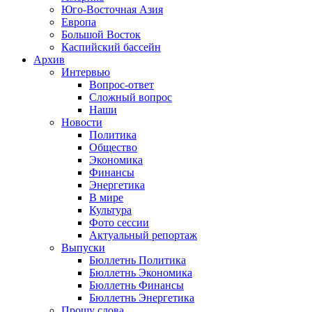
Юго-Восточная Азия
Европа
Большой Восток
Каспийский бассейн
Архив
Интервью
Вопрос-ответ
Сложный вопрос
Наши
Новости
Политика
Общество
Экономика
Финансы
Энергетика
В мире
Культура
Фото сессии
Актуальный репортаж
Выпуски
Бюллетнь Политика
Бюллетнь Экономика
Бюллетнь Финансы
Бюллетнь Энергетика
Прошу слова