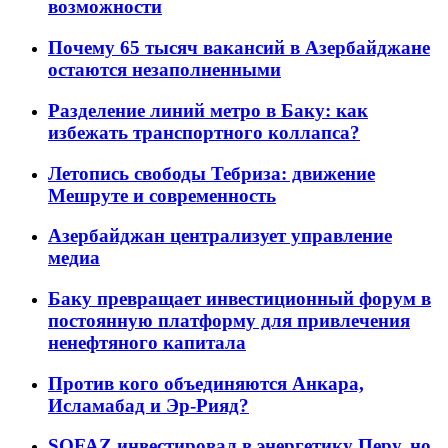
возможности
Почему 65 тысяч вакансий в Азербайджане
остаются незаполненными
Разделение линий метро в Баку: как
избежать транспортного коллапса?
Летопись свободы Тебриза: движение
Мешруте и современность
Азербайджан централизует управление
медиа
Баку превращает инвестиционный форум в
постоянную платформу для привлечения
ненефтяного капитала
Против кого объединяются Анкара,
Исламабад и Эр-Рияд?
SOFAZ инвестировал в энергетику Перу, но