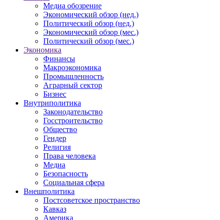
Медиа обозрение
Экономический обзор (нед.)
Политический обзор (нед.)
Экономический обзор (мес.)
Политический обзор (мес.)
Экономика
Финансы
Макроэкономика
Промышленность
Аграрный сектор
Бизнес
Внутриполитика
Законодательство
Госстроительство
Общество
Гендер
Религия
Права человека
Медиа
Безопасность
Социальная сфера
Внешполитика
Постсоветское пространство
Кавказ
Америка