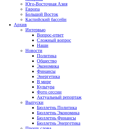
Юго-Восточная Азия
Европа
Большой Восток
Каспийский бассейн
Архив
Интервью
Вопрос-ответ
Сложный вопрос
Наши
Новости
Политика
Общество
Экономика
Финансы
Энергетика
В мире
Культура
Фото сессии
Актуальный репортаж
Выпуски
Бюллетнь Политика
Бюллетнь Экономика
Бюллетнь Финансы
Бюллетнь Энергетика
Прошу слова