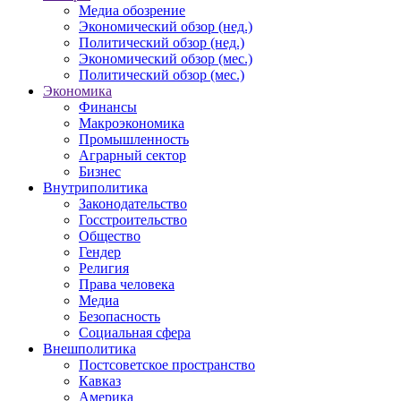
Медиа обозрение
Экономический обзор (нед.)
Политический обзор (нед.)
Экономический обзор (мес.)
Политический обзор (мес.)
Экономика
Финансы
Макроэкономика
Промышленность
Аграрный сектор
Бизнес
Внутриполитика
Законодательство
Госстроительство
Общество
Гендер
Религия
Права человека
Медиа
Безопасность
Социальная сфера
Внешполитика
Постсоветское пространство
Кавказ
Америка