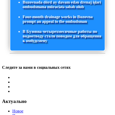
Buzovnada dörd ay davam edən drenaj işləri
ombudsmana müraciətə səbəb olub
Four-month drainage works in Buzovna
prompt an appeal to the ombudsman
В Бузовна четырехмесячные работы по
водоотводу стали поводом для обращения
к омбудсмену
Следите за нами в социальных сетях
Актуально
Новое