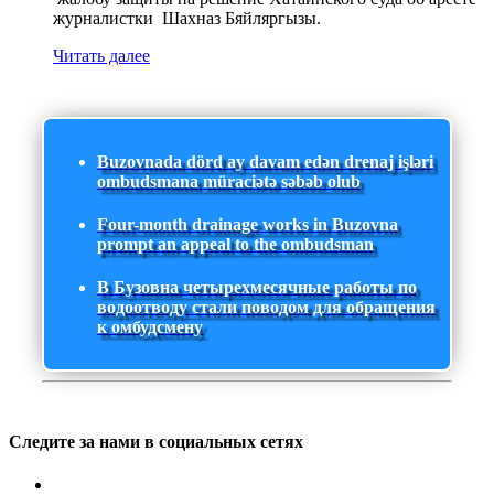
журналистки Шахназ Бяйляргызы.
Читать далее
Buzovnada dörd ay davam edən drenaj işləri
ombudsmana müraciətə səbəb olub
Four-month drainage works in Buzovna
prompt an appeal to the ombudsman
В Бузовна четырехмесячные работы по
водоотводу стали поводом для обращения
к омбудсмену
Следите за нами в социальных сетях