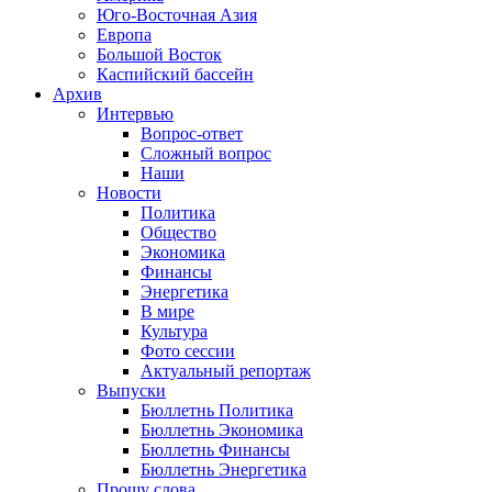
Юго-Восточная Азия
Европа
Большой Восток
Каспийский бассейн
Архив
Интервью
Вопрос-ответ
Сложный вопрос
Наши
Новости
Политика
Общество
Экономика
Финансы
Энергетика
В мире
Культура
Фото сессии
Актуальный репортаж
Выпуски
Бюллетнь Политика
Бюллетнь Экономика
Бюллетнь Финансы
Бюллетнь Энергетика
Прошу слова