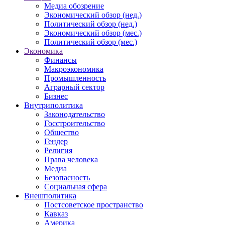
Медиа обозрение
Экономический обзор (нед.)
Политический обзор (нед.)
Экономический обзор (мес.)
Политический обзор (мес.)
Экономика
Финансы
Макроэкономика
Промышленность
Аграрный сектор
Бизнес
Внутриполитика
Законодательство
Госстроительство
Общество
Гендер
Религия
Права человека
Медиа
Безопасность
Социальная сфера
Внешполитика
Постсоветское пространство
Кавказ
Америка