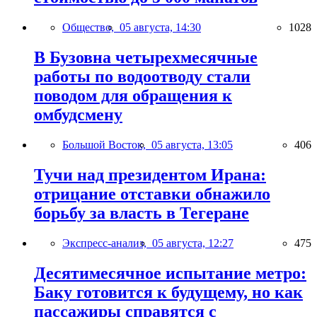
Общество,
05 августа, 14:30
1028
В Бузовна четырехмесячные
работы по водоотводу стали
поводом для обращения к
омбудсмену
Большой Восток,
05 августа, 13:05
406
Тучи над президентом Ирана:
отрицание отставки обнажило
борьбу за власть в Тегеране
Экспресс-анализ,
05 августа, 12:27
475
Десятимесячное испытание метро:
Баку готовится к будущему, но как
пассажиры справятся с