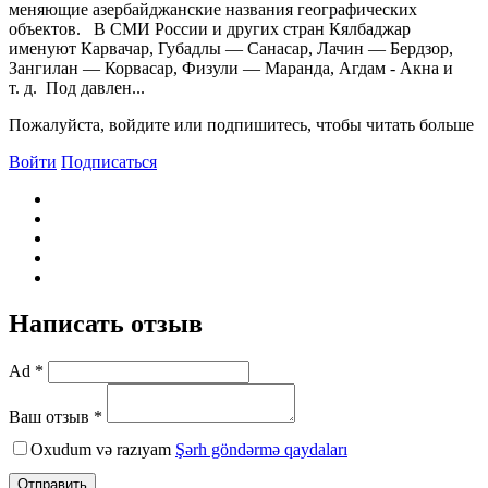
меняющие азербайджанские названия географических
объектов. В СМИ России и других стран Кялбаджар
именуют Карвачар, Губадлы — Санасар, Лачин — Бердзор,
Зангилан — Корвасар, Физули — Маранда, Агдам - Акна и
т. д. Под давлен...
Пожалуйста, войдите или подпишитесь, чтобы читать больше
Войти
Подписаться
Написать отзыв
Ad *
Ваш отзыв *
Oxudum və razıyam
Şərh göndərmə qaydaları
Отправить