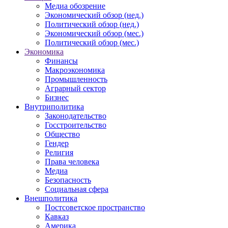
Медиа обозрение
Экономический обзор (нед.)
Политический обзор (нед.)
Экономический обзор (мес.)
Политический обзор (мес.)
Экономика
Финансы
Макроэкономика
Промышленность
Аграрный сектор
Бизнес
Внутриполитика
Законодательство
Госстроительство
Общество
Гендер
Религия
Права человека
Медиа
Безопасность
Социальная сфера
Внешполитика
Постсоветское пространство
Кавказ
Америка