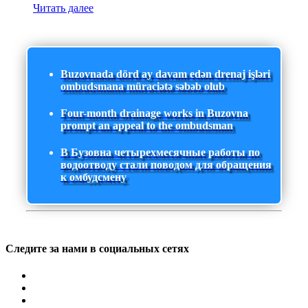
Читать далее
Buzovnada dörd ay davam edən drenaj işləri
ombudsmana müraciətə səbəb olub
Four-month drainage works in Buzovna
prompt an appeal to the ombudsman
В Бузовна четырехмесячные работы по
водоотводу стали поводом для обращения
к омбудсмену
Следите за нами в социальных сетях