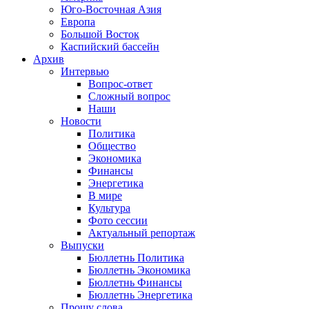
Юго-Восточная Азия
Европа
Большой Восток
Каспийский бассейн
Архив
Интервью
Вопрос-ответ
Сложный вопрос
Наши
Новости
Политика
Общество
Экономика
Финансы
Энергетика
В мире
Культура
Фото сессии
Актуальный репортаж
Выпуски
Бюллетнь Политика
Бюллетнь Экономика
Бюллетнь Финансы
Бюллетнь Энергетика
Прошу слова