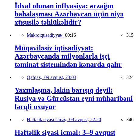
İdxal olunan inflyasiya: ərzağın
bahalaşması Azərbaycan üçün niyə
xüsusilə təhlükəlidir?
Makroiqtisadiyyat,
00:16
315
Müqaviləsiz iqtisadiyyat:
Azərbaycanda milyonlarla işçi
təminat sistemindən kənarda qalır
Qafqaz,
09 avqust, 23:03
324
Yaxınlaşma, lakin barışıq deyil:
Rusiya və Gürcüstan eyni müharibəni
fərqli oxuyur
Həftəlik siyasi icmal,
09 avqust, 22:20
346
Həftəlik siyasi icmal: 3–9 avqust