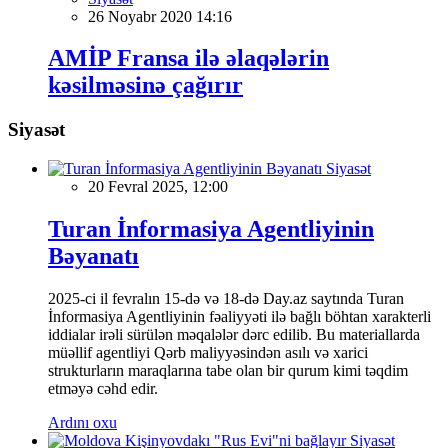
26 Noyabr 2020 14:16
AMİP Fransa ilə əlaqələrin
kəsilməsinə çağırır
Siyasət
Siyasət
20 Fevral 2025, 12:00
Turan İnformasiya Agentliyinin
Bəyanatı
2025-ci il fevralın 15-də və 18-də Day.az saytında Turan
İnformasiya Agentliyinin fəaliyyəti ilə bağlı böhtan xarakterli
iddialar irəli sürülən məqalələr dərc edilib. Bu materiallarda
müəllif agentliyi Qərb maliyyəsindən asılı və xarici
strukturların maraqlarına tabe olan bir qurum kimi təqdim
etməyə cəhd edir.
Ardını oxu
Siyasət