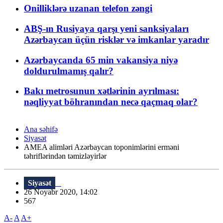
Onilliklərə uzanan telefon zəngi
ABŞ-ın Rusiyaya qarşı yeni sanksiyaları
Azərbaycan üçün risklər və imkanlar yaradır
Azərbaycanda 65 min vakansiya niyə
doldurulmamış qalır?
Bakı metrosunun xətlərinin ayrılması:
nəqliyyat böhranından necə qaçmaq olar?
Ana səhifə
Siyasət
AMEA alimləri Azərbaycan toponimlərini erməni
təhriflərindən təmizləyirlər
Siyasət
26 Noyabr 2020, 14:02
567
A-
A
A+