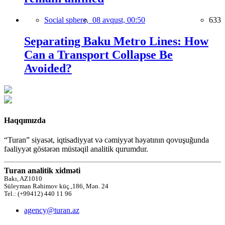
Social sphere,
08 avqust, 00:50
633
Separating Baku Metro Lines: How
Can a Transport Collapse Be
Avoided?
Haqqımızda
“Turan” siyasət, iqtisadiyyat və cəmiyyət həyatının qovuşuğunda
fəaliyyət göstərən müstəqil analitik qurumdur.
Turan analitik xidməti
Bakı, AZ1010
Süleyman Rəhimov küç.,186, Mən. 24
Tel.: (+99412) 440 11 96
agency@turan.az