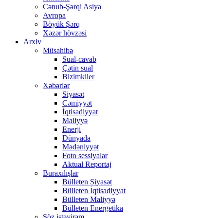
Cənub-Şərqi Asiya
Avropa
Böyük Şərq
Xəzər hövzəsi
Arxiv
Müsahibə
Sual-cavab
Çətin sual
Bizimkiler
Xəbərlər
Siyasət
Cəmiyyət
İqtisadiyyat
Maliyyə
Enerji
Dünyada
Mədəniyyət
Foto sessiyalar
Aktual Reportaj
Buraxılışlar
Bülleten Siyasət
Bülleten İqtisadiyyat
Bülleten Maliyyə
Bülleten Energetika
Söz istəyirəm