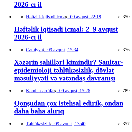
2026-cı il
Həftəlik iqtisadi icmal,
09 avqust, 22:18
350
Həftəlik iqtisadi icmal: 2–9 avqust
2026-cı il
Cəmiyyət,
09 avqust, 15:34
376
Xəzərin sahilləri kimindir? Sanitar-
epidemioloji təhlükəsizlik, dövlət
məsuliyyəti və vətəndaş davranışı
Kənd təsərrüfatı,
09 avqust, 15:26
789
Qonşudan çox istehsal edirik, ondan
daha baha alırıq
Təhlükəsizlik,
09 avqust, 13:40
357