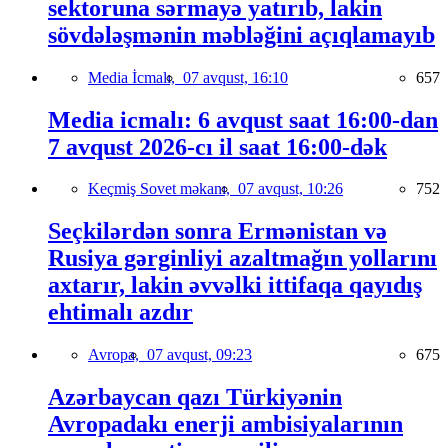
sektoruna sərmayə yatırıb, lakin
sövdələşmənin məbləğini açıqlamayıb
Media İcmalı,
07 avqust, 16:10
657
Media icmalı: 6 avqust saat 16:00-dan
7 avqust 2026-cı il saat 16:00-dək
Keçmiş Sovet məkanı,
07 avqust, 10:26
752
Seçkilərdən sonra Ermənistan və
Rusiya gərginliyi azaltmağın yollarını
axtarır, lakin əvvəlki ittifaqa qayıdış
ehtimalı azdır
Avropa,
07 avqust, 09:23
675
Azərbaycan qazı Türkiyənin
Avropadakı enerji ambisiyalarının