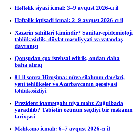
Həftəlik siyasi icmal: 3–9 avqust 2026-cı il
Həftəlik iqtisadi icmal: 2–9 avqust 2026-cı il
Xəzərin sahilləri kimindir? Sanitar-epidemioloji
təhlükəsizlik, dövlət məsuliyyəti və vətəndaş
davranışı
Qonşudan çox istehsal edirik, ondan daha
baha alırıq
81 il sonra Hiroşima: nüvə silahının dərsləri,
yeni təhlükələr və Azərbaycanın geosiyasi
təhlükəsizliyi
Prezident iqamətgahı niyə məhz Zuğulbada
yaradılıb? Təbiətin özünün seçdiyi bir məkanın
tarixçəsi
Məhkəmə icmalı: 6–7 avqust 2026-cı il