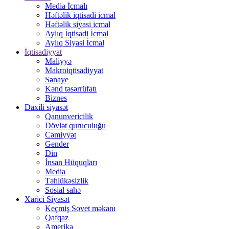
Media İcmalı
Həftəlik iqtisadi icmal
Həftəlik siyasi icmal
Aylıq İqtisadi İcmal
Aylıq Siyasi İcmal
İqtisadiyyat
Maliyyə
Makroiqtisadiyyat
Sənaye
Kənd təsərrüfatı
Biznes
Daxili siyasət
Qanunvericilik
Dövlət quruculuğu
Cəmiyyət
Gender
Din
İnsan Hüquqları
Media
Təhlükəsizlik
Sosial sahə
Xarici Siyasət
Keçmiş Sovet məkanı
Qafqaz
Amerika