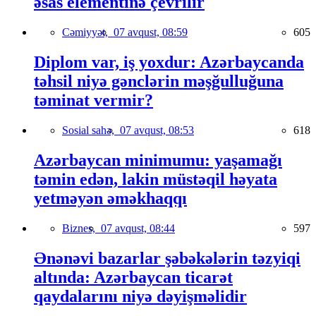
əsas elementinə çevrilir
Cəmiyyət,
07 avqust, 08:59
605
Diplom var, iş yoxdur: Azərbaycanda
təhsil niyə gənclərin məşğulluğuna
təminat vermir?
Sosial sahə,
07 avqust, 08:53
618
Azərbaycan minimumu: yaşamağı
təmin edən, lakin müstəqil həyata
yetməyən əməkhaqqı
Biznes,
07 avqust, 08:44
597
Ənənəvi bazarlar şəbəkələrin təzyiqi
altında: Azərbaycan ticarət
qaydalarını niyə dəyişməlidir