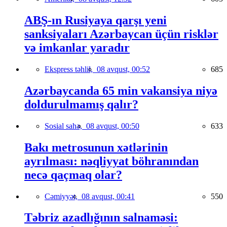
ABŞ-ın Rusiyaya qarşı yeni
sanksiyaları Azərbaycan üçün risklər
və imkanlar yaradır
Ekspress təhlil,
08 avqust, 00:52
685
Azərbaycanda 65 min vakansiya niyə
doldurulmamış qalır?
Sosial sahə,
08 avqust, 00:50
633
Bakı metrosunun xətlərinin
ayrılması: nəqliyyat böhranından
necə qaçmaq olar?
Cəmiyyət,
08 avqust, 00:41
550
Təbriz azadlığının salnaməsi: