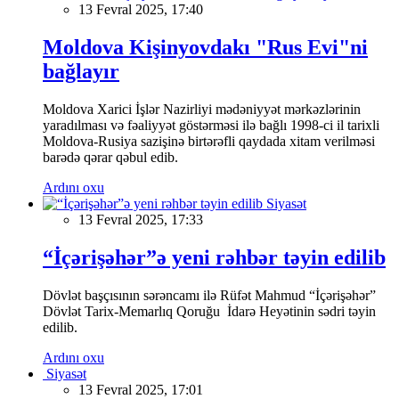
13 Fevral 2025, 17:40
Moldova Kişinyovdakı "Rus Evi"ni
bağlayır
Moldova Xarici İşlər Nazirliyi mədəniyyət mərkəzlərinin
yaradılması və fəaliyyət göstərməsi ilə bağlı 1998-ci il tarixli
Moldova-Rusiya sazişinə birtərəfli qaydada xitam verilməsi
barədə qərar qəbul edib.
Ardını oxu
Siyasət
13 Fevral 2025, 17:33
“İçərişəhər”ə yeni rəhbər təyin edilib
Dövlət başçısının sərəncamı ilə Rüfət Mahmud “İçərişəhər”
Dövlət Tarix-Memarlıq Qoruğu İdarə Heyətinin sədri təyin
edilib.
Ardını oxu
Siyasət
13 Fevral 2025, 17:01