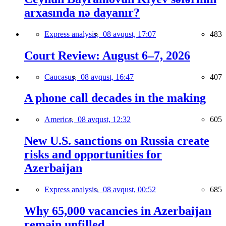
arxasında nə dayanır?
Express analysis,
08 avqust, 17:07
483
Court Review: August 6–7, 2026
Caucasus,
08 avqust, 16:47
407
A phone call decades in the making
America,
08 avqust, 12:32
605
New U.S. sanctions on Russia create
risks and opportunities for
Azerbaijan
Express analysis,
08 avqust, 00:52
685
Why 65,000 vacancies in Azerbaijan
remain unfilled