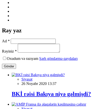
Rəy yaz
Ad *
Rəyiniz *
Oxudum və razıyam
Şərh göndərmə qaydaları
Göndər
Siyasət
26 Noyabr 2020 13:37
BKİ rəisi Bakıya niyə gəlmişdi?
Siyasət