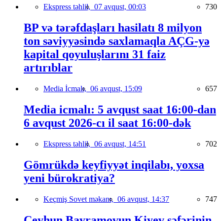
Ekspress təhlil,
07 avqust, 00:03
730
BP və tərəfdaşları hasilatı 8 milyon
ton səviyyəsində saxlamaqla AÇG-yə
kapital qoyuluşlarını 31 faiz
artırıblar
Media İcmalı,
06 avqust, 15:09
657
Media icmalı: 5 avqust saat 16:00-dan
6 avqust 2026-cı il saat 16:00-dək
Ekspress təhlil,
06 avqust, 14:51
702
Gömrükdə keyfiyyət inqilabı, yoxsa
yeni bürokratiya?
Keçmiş Sovet məkanı,
06 avqust, 14:37
747
Ceyhun Bayramovun Kiyev səfərinin