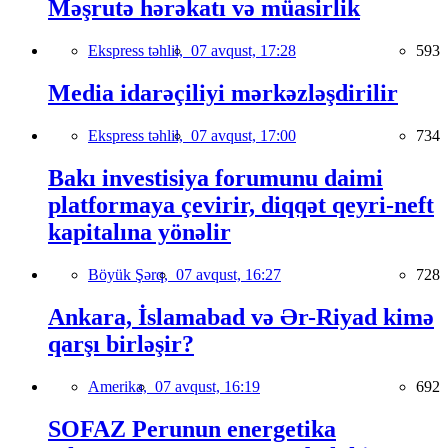
Məşrutə hərəkatı və müasirlik
Ekspress təhlil,
07 avqust, 17:28
593
Media idarəçiliyi mərkəzləşdirilir
Ekspress təhlil,
07 avqust, 17:00
734
Bakı investisiya forumunu daimi
platformaya çevirir, diqqət qeyri-neft
kapitalına yönəlir
Böyük Şərq,
07 avqust, 16:27
728
Ankara, İslamabad və Ər-Riyad kimə
qarşı birləşir?
Amerika,
07 avqust, 16:19
692
SOFAZ Perunun energetika