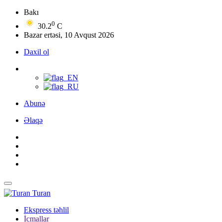
Bakı
0
30.2
C
Bazar ertəsi, 10 Avqust 2026
Daxil ol
Abunə
Əlaqə
Turan
Ekspress təhlil
İcmallar