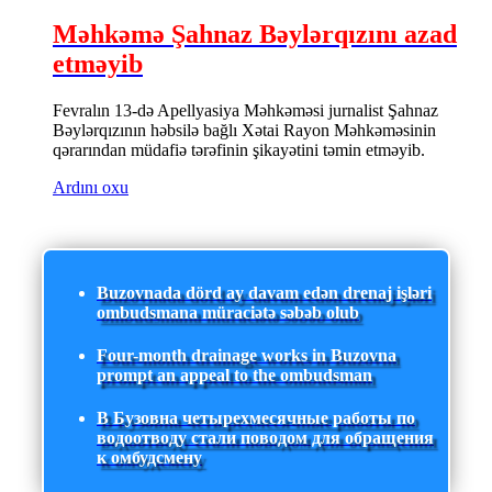
Məhkəmə Şahnaz Bəylərqızını azad
etməyib
Fevralın 13-də Apellyasiya Məhkəməsi jurnalist Şahnaz
Bəylərqızının həbsilə bağlı Xətai Rayon Məhkəməsinin
qərarından müdafiə tərəfinin şikayətini təmin etməyib.
Ardını oxu
Buzovnada dörd ay davam edən drenaj işləri
ombudsmana müraciətə səbəb olub
Four-month drainage works in Buzovna
prompt an appeal to the ombudsman
В Бузовна четырехмесячные работы по
водоотводу стали поводом для обращения
к омбудсмену