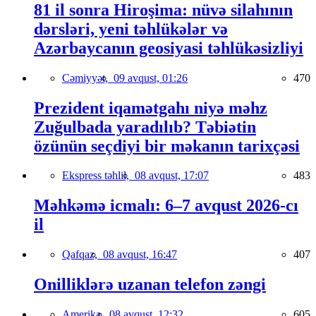
81 il sonra Hiroşima: nüvə silahının
dərsləri, yeni təhlükələr və
Azərbaycanın geosiyasi təhlükəsizliyi
Cəmiyyət,
09 avqust, 01:26
470
Prezident iqamətgahı niyə məhz
Zuğulbada yaradılıb? Təbiətin
özünün seçdiyi bir məkanın tarixçəsi
Ekspress təhlil,
08 avqust, 17:07
483
Məhkəmə icmalı: 6–7 avqust 2026-cı
il
Qafqaz,
08 avqust, 16:47
407
Onilliklərə uzanan telefon zəngi
Amerika,
08 avqust, 12:32
605