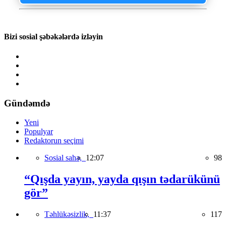
Bizi sosial şəbəkələrdə izləyin
Gündəmdə
Yeni
Populyar
Redaktorun seçimi
Sosial sahə,
12:07
98
“Qışda yayın, yayda qışın tədarükünü
gör”
Təhlükəsizlik,
11:37
117