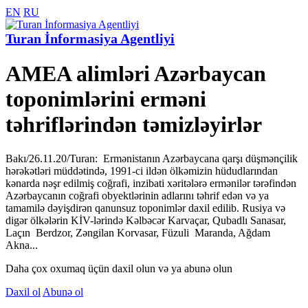
EN
RU
Turan İnformasiya Agentliyi
AMEA alimləri Azərbaycan
toponimlərini erməni
təhriflərindən təmizləyirlər
Bakı/26.11.20/Turan: Ermənistanın Azərbaycana qarşı düşmənçilik
hərəkətləri müddətində, 1991-ci ildən ölkəmizin hüdudlarından
kənarda nəşr edilmiş coğrafi, inzibati xəritələrə ermənilər tərəfindən
Azərbaycanın coğrafi obyektlərinin adlarını təhrif edən və ya
tamamilə dəyişdirən qanunsuz toponimlər daxil edilib. Rusiya və
digər ölkələrin KİV-lərində Kəlbəcər Karvaçar, Qubadlı Sanasar,
Laçın Berdzor, Zəngilan Korvasar, Füzuli Maranda, Ağdam
Akna...
Daha çox oxumaq üçün daxil olun və ya abunə olun
Daxil ol
Abunə ol