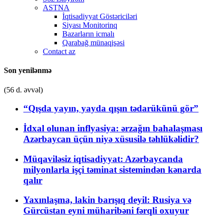
ASTNA
İqtisadiyyat Göstəriciləri
Siyası Monitorinq
Bazarların icmalı
Qarabağ münaqişəsi
Contact az
Son yenilənmə
(56 d. əvvəl)
“Qışda yayın, yayda qışın tədarükünü gör”
İdxal olunan inflyasiya: ərzağın bahalaşması
Azərbaycan üçün niyə xüsusilə təhlükəlidir?
Müqaviləsiz iqtisadiyyat: Azərbaycanda
milyonlarla işçi təminat sistemindən kənarda
qalır
Yaxınlaşma, lakin barışıq deyil: Rusiya və
Gürcüstan eyni müharibəni fərqli oxuyur