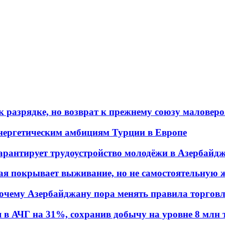
 разрядке, но возврат к прежнему союзу маловеро
энергетическим амбициям Турции в Европе
гарантирует трудоустройство молодёжи в Азербайд
ая покрывает выживание, но не самостоятельную 
почему Азербайджану пора менять правила торгов
в АЧГ на 31%, сохранив добычу на уровне 8 млн 