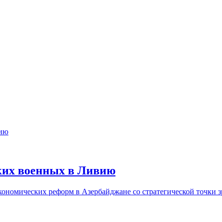
цких военных в Ливию