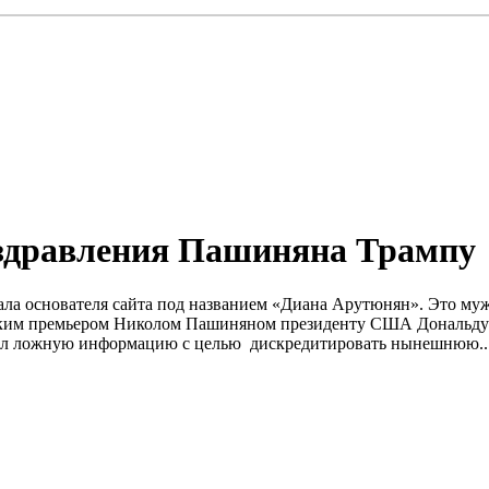
оздравления Пашиняна Трампу
ла основателя сайта под названием «Диана Арутюнян». Это мужч
ским премьером Николом Пашиняном президенту США Дональду Т
вал ложную информацию с целью дискредитировать нынешнюю..