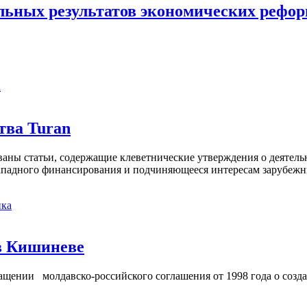
ьных результатов экономических реформ
а
тва Turan
кованы статьи, содержащие клеветнические утверждения о деятел
 западного финансирования и подчиняющееся интересам зарубежн
ка
в Кишиневе
ении молдавско-российского соглашения от 1998 года о созд