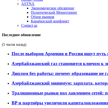
ASTNA
Экономическое обозрение
Политический Мониторинг
Обзор рынков
Карабахский конфликт
Contact az
Последнее обновление
(5 часов назад)
После выборов Армения и Россия ищут путь к
Азербайджанский газ становится ключом к 
Диплом без работы: почему образование не 
Азербайджанский минимум: зарплата, котор
Традиционные рынки под давлением сетей: 
BP и партнёры увеличили капиталовложения 