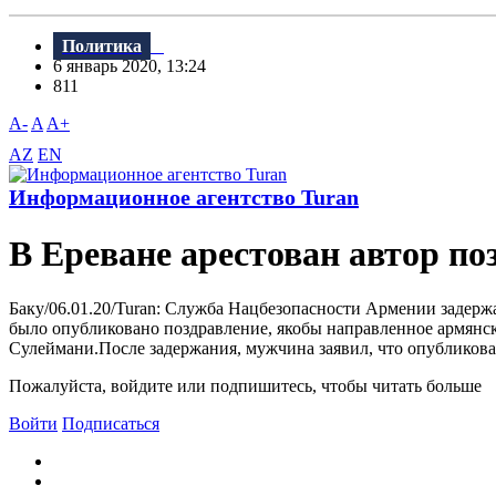
Политика
6 январь 2020, 13:24
811
A-
A
A+
AZ
EN
Информационное агентство Turan
В Ереване арестован автор п
Баку/06.01.20/Turan: Служба Нацбезопасности Армении задержа
было опубликовано поздравление, якобы направленное армян
Сулеймани.После задержания, мужчина заявил, что опублико
Пожалуйста, войдите или подпишитесь, чтобы читать больше
Войти
Подписаться