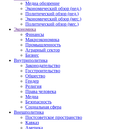
Медиа обозрение
Экономический обзор (нед.)
Политический обзор (нед.)
Экономический обзор (мес.)
Политический обзор (мес.)
Экономика
Финансы
Макроэкономика
Промышленность
Аграрный сектор
Бизнес
Внутриполитика
Законодательство
Госстроительство
Общество
Гендер
Религия
Права человека
Медиа
Безопасность
Социальная сфера
Внешполитика
Постсоветское пространство
Кавказ
Америка