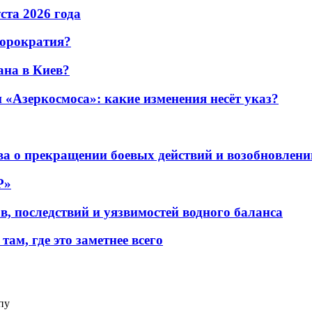
уста 2026 года
бюрократия?
ана в Киев?
«Азеркосмоса»: какие изменения несёт указ?
а о прекращении боевых действий и возобновлени
P»
в, последствий и уязвимостей водного баланса
ам, где это заметнее всего
пу