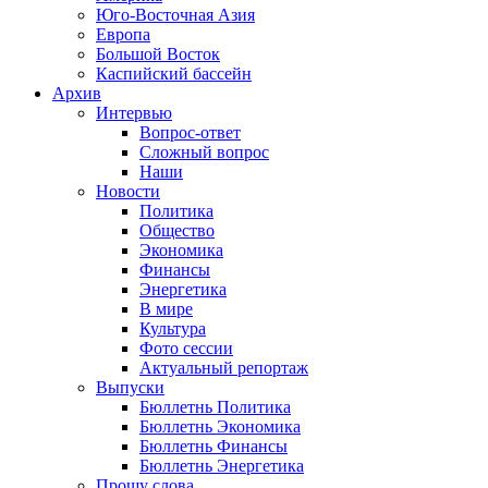
Юго-Восточная Азия
Европа
Большой Восток
Каспийский бассейн
Архив
Интервью
Вопрос-ответ
Сложный вопрос
Наши
Новости
Политика
Общество
Экономика
Финансы
Энергетика
В мире
Культура
Фото сессии
Актуальный репортаж
Выпуски
Бюллетнь Политика
Бюллетнь Экономика
Бюллетнь Финансы
Бюллетнь Энергетика
Прошу слова