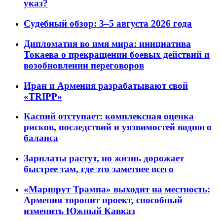
указ?
Судебный обзор: 3–5 августа 2026 года
Дипломатия во имя мира: инициатива
Токаева о прекращении боевых действий и
возобновлении переговоров
Иран и Армения разрабатывают свой
«TRIPP»
Каспий отступает: комплексная оценка
рисков, последствий и уязвимостей водного
баланса
Зарплаты растут, но жизнь дорожает
быстрее там, где это заметнее всего
«Маршрут Трампа» выходит на местность:
Армения торопит проект, способный
изменить Южный Кавказ