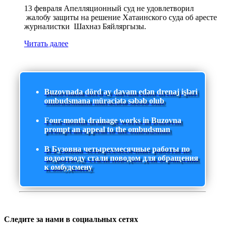
13 февраля Апелляционный суд не удовлетворил
жалобу защиты на решение Хатаинского суда об аресте
журналистки Шахназ Бяйляргызы.
Читать далее
Buzovnada dörd ay davam edən drenaj işləri
ombudsmana müraciətə səbəb olub
Four-month drainage works in Buzovna
prompt an appeal to the ombudsman
В Бузовна четырехмесячные работы по
водоотводу стали поводом для обращения
к омбудсмену
Следите за нами в социальных сетях