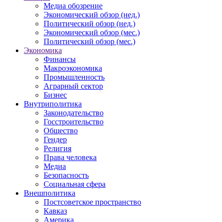
Медиа обозрение
Экономический обзор (нед.)
Политический обзор (нед.)
Экономический обзор (мес.)
Политический обзор (мес.)
Экономика
Финансы
Макроэкономика
Промышленность
Аграрный сектор
Бизнес
Внутриполитика
Законодательство
Госстроительство
Общество
Гендер
Религия
Права человека
Медиа
Безопасность
Социальная сфера
Внешполитика
Постсоветское пространство
Кавказ
Америка