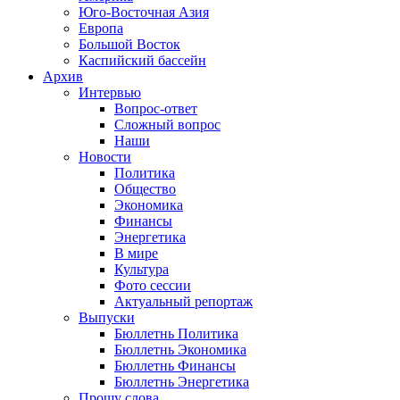
Юго-Восточная Азия
Европа
Большой Восток
Каспийский бассейн
Архив
Интервью
Вопрос-ответ
Сложный вопрос
Наши
Новости
Политика
Общество
Экономика
Финансы
Энергетика
В мире
Культура
Фото сессии
Актуальный репортаж
Выпуски
Бюллетнь Политика
Бюллетнь Экономика
Бюллетнь Финансы
Бюллетнь Энергетика
Прошу слова