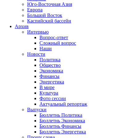
Юго-Восточная Азия
Европа
Большой Восток
Каспийский бассейн
Архив
Интервью
Вопрос-ответ
Сложный вопрос
Наши
Новости
Политика
Общество
Экономика
Финансы
Энергетика
В мире
Культура
Фото сессии
Актуальный репортаж
Выпуски
Бюллетнь Политика
Бюллетнь Экономика
Бюллетнь Финансы
Бюллетнь Энергетика
Прошу слова