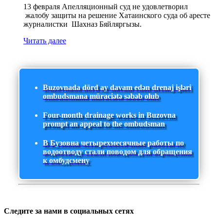
13 февраля Апелляционный суд не удовлетворил
жалобу защиты на решение Хатаинского суда об аресте
журналистки Шахназ Бяйляргызы.
Читать далее
Buzovnada dörd ay davam edən drenaj işləri
ombudsmana müraciətə səbəb olub
Four-month drainage works in Buzovna
prompt an appeal to the ombudsman
В Бузовна четырехмесячные работы по
водоотводу стали поводом для обращения
к омбудсмену
Следите за нами в социальных сетях