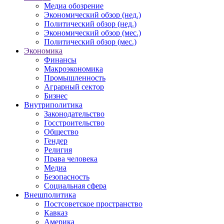
Медиа обозрение
Экономический обзор (нед.)
Политический обзор (нед.)
Экономический обзор (мес.)
Политический обзор (мес.)
Экономика
Финансы
Макроэкономика
Промышленность
Аграрный сектор
Бизнес
Внутриполитика
Законодательство
Госстроительство
Общество
Гендер
Религия
Права человека
Медиа
Безопасность
Социальная сфера
Внешполитика
Постсоветское пространство
Кавказ
Америка