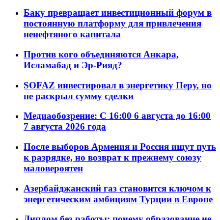
Баку превращает инвестиционный форум в
постоянную платформу для привлечения
ненефтяного капитала
Против кого объединяются Анкара,
Исламабад и Эр-Рияд?
SOFAZ инвестировал в энергетику Перу, но
не раскрыл сумму сделки
Медиаобозрение: С 16:00 6 августа до 16:00
7 августа 2026 года
После выборов Армения и Россия ищут путь
к разрядке, но возврат к прежнему союзу
маловероятен
Азербайджанский газ становится ключом к
энергетическим амбициям Турции в Европе
Диплом без работы: почему образование не