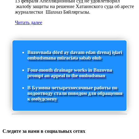
13 февраля Апелляционный суд не удовлетворил
жалобу защиты на решение Хатаинского суда об аресте
журналистки Шахназ Бяйляргызы.
Читать далее
Buzovnada dörd ay davam edən drenaj işləri
ombudsmana müraciətə səbəb olub
Four-month drainage works in Buzovna
prompt an appeal to the ombudsman
В Бузовна четырехмесячные работы по
водоотводу стали поводом для обращения
к омбудсмену
Следите за нами в социальных сетях