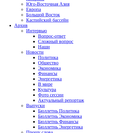
Юго-Восточная Азия
Европа
Большой Восток
Каспийский бассейн
Архив
Интервью
Вопрос-ответ
Сложный вопрос
Наши
Новости
Политика
Общество
Экономика
Финансы
Энергетика
В мире
Культура
Фото сессии
Актуальный репортаж
Выпуски
Бюллетнь Политика
Бюллетнь Экономика
Бюллетнь Финансы
Бюллетнь Энергетика
Прошу слова