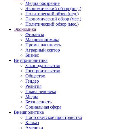
Медиа обозрение
Экономический обзор (нед.)
Политический обзор (нед.)
Экономический обзор (мес.)
Политический обзор (мес.)
Экономика
Финансы
Макроэкономика
Промышленность
Аграрный сектор
Бизнес
Внутриполитика
Законодательство
Госстроительство
Общество
Гендер
Религия
Права человека
Медиа
Безопасность
Социальная сфера
Внешполитика
Постсоветское пространство
Кавказ
Америка