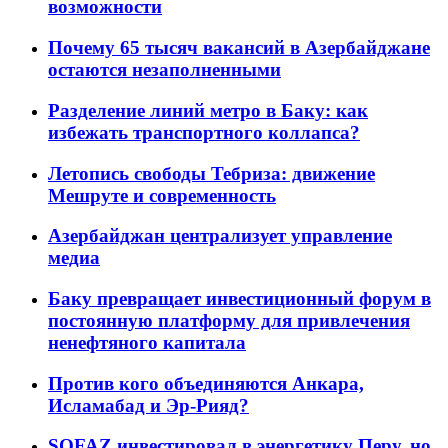
возможности
Почему 65 тысяч вакансий в Азербайджане
остаются незаполненными
Разделение линий метро в Баку: как
избежать транспортного коллапса?
Летопись свободы Тебриза: движение
Мешруте и современность
Азербайджан централизует управление
медиа
Баку превращает инвестиционный форум в
постоянную платформу для привлечения
ненефтяного капитала
Против кого объединяются Анкара,
Исламабад и Эр-Рияд?
SOFAZ инвестировал в энергетику Перу, но