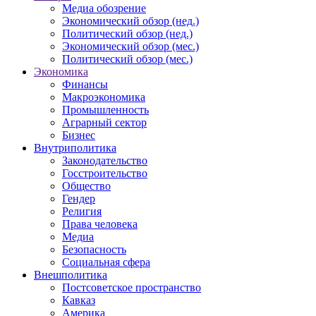
Медиа обозрение
Экономический обзор (нед.)
Политический обзор (нед.)
Экономический обзор (мес.)
Политический обзор (мес.)
Экономика
Финансы
Макроэкономика
Промышленность
Аграрный сектор
Бизнес
Внутриполитика
Законодательство
Госстроительство
Общество
Гендер
Религия
Права человека
Медиа
Безопасность
Социальная сфера
Внешполитика
Постсоветское пространство
Кавказ
Америка