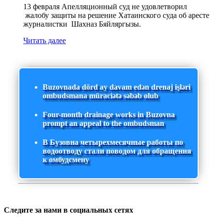
13 февраля Апелляционный суд не удовлетворил
жалобу защиты на решение Хатаинского суда об аресте
журналистки Шахназ Бяйляргызы.
Читать далее
Buzovnada dörd ay davam edən drenaj işləri
ombudsmana müraciətə səbəb olub
Four-month drainage works in Buzovna
prompt an appeal to the ombudsman
В Бузовна четырехмесячные работы по
водоотводу стали поводом для обращения
к омбудсмену
Следите за нами в социальных сетях