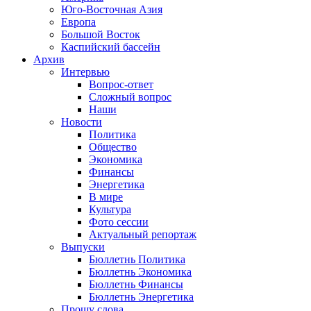
Юго-Восточная Азия
Европа
Большой Восток
Каспийский бассейн
Архив
Интервью
Вопрос-ответ
Сложный вопрос
Наши
Новости
Политика
Общество
Экономика
Финансы
Энергетика
В мире
Культура
Фото сессии
Актуальный репортаж
Выпуски
Бюллетнь Политика
Бюллетнь Экономика
Бюллетнь Финансы
Бюллетнь Энергетика
Прошу слова