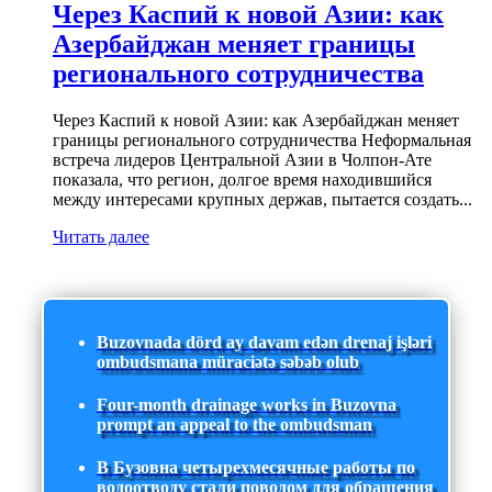
Через Каспий к новой Азии: как
Азербайджан меняет границы
регионального сотрудничества
Через Каспий к новой Азии: как Азербайджан меняет
границы регионального сотрудничества Неформальная
встреча лидеров Центральной Азии в Чолпон-Ате
показала, что регион, долгое время находившийся
между интересами крупных держав, пытается создать...
Читать далее
Buzovnada dörd ay davam edən drenaj işləri
ombudsmana müraciətə səbəb olub
Four-month drainage works in Buzovna
prompt an appeal to the ombudsman
В Бузовна четырехмесячные работы по
водоотводу стали поводом для обращения