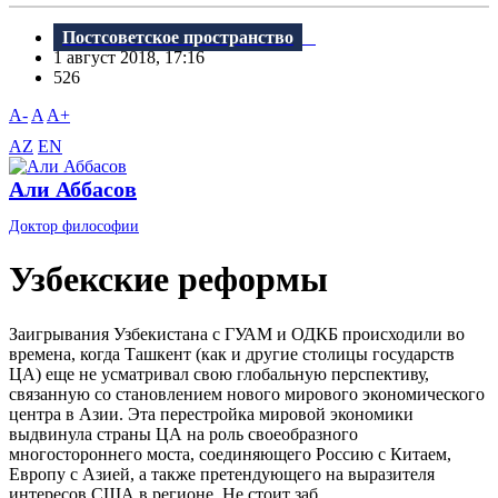
Постсоветское пространство
1 август 2018, 17:16
526
A-
A
A+
AZ
EN
Али Аббасов
Доктор философии
Узбекские реформы
Заигрывания Узбекистана с ГУАМ и ОДКБ происходили во
времена, когда Ташкент (как и другие столицы государств
ЦА) еще не усматривал свою глобальную перспективу,
связанную со становлением нового мирового экономического
центра в Азии. Эта перестройка мировой экономики
выдвинула страны ЦА на роль своеобразного
многостороннего моста, соединяющего Россию с Китаем,
Европу с Азией, а также претендующего на выразителя
интересов США в регионе. Не стоит заб...