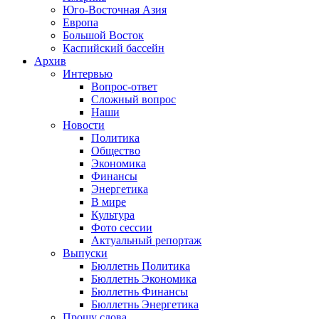
Юго-Восточная Азия
Европа
Большой Восток
Каспийский бассейн
Архив
Интервью
Вопрос-ответ
Сложный вопрос
Наши
Новости
Политика
Общество
Экономика
Финансы
Энергетика
В мире
Культура
Фото сессии
Актуальный репортаж
Выпуски
Бюллетнь Политика
Бюллетнь Экономика
Бюллетнь Финансы
Бюллетнь Энергетика
Прошу слова