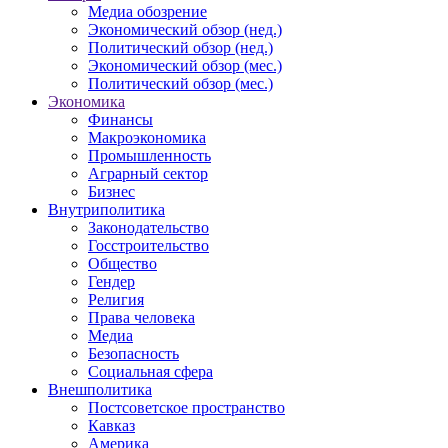
Медиа обозрение
Экономический обзор (нед.)
Политический обзор (нед.)
Экономический обзор (мес.)
Политический обзор (мес.)
Экономика
Финансы
Макроэкономика
Промышленность
Аграрный сектор
Бизнес
Внутриполитика
Законодательство
Госстроительство
Общество
Гендер
Религия
Права человека
Медиа
Безопасность
Социальная сфера
Внешполитика
Постсоветское пространство
Кавказ
Америка