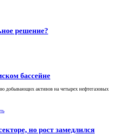
ьное решение?
ском бассейне
нию добывающих активов на четырех нефтегазовых
ть
екторе, но рост замедлился