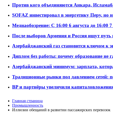
Против кого объединяются Анкара, Исламаб
SOFAZ инвестировал в энергетику Перу, но 
Медиаобозрение: С 16:00 6 августа до 16:00 7
После выборов Армения и Россия ищут путь к
Азербайджанский газ становится ключом к 
Диплом без работы: почему образование не 
Азербайджанский минимум: зарплата, котор
Традиционные рынки под давлением сетей: 
BP и партнёры увеличили капиталовложения 
Главная страница
Промышленность
Иллюзии обещаний в развитии пассажирских перевозок