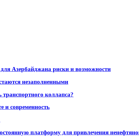
для Азербайджана риски и возможности
остаются незаполненными
ь транспортного коллапса?
е и современность
а
остоянную платформу для привлечения ненефтяно