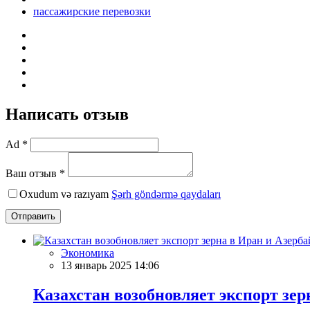
пассажирские перевозки
Написать отзыв
Ad *
Ваш отзыв *
Oxudum və razıyam
Şərh göndərmə qaydaları
Отправить
Экономика
13 январь 2025 14:06
Казахстан возобновляет экспорт зе