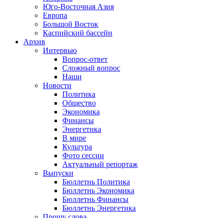
Юго-Восточная Азия
Европа
Большой Восток
Каспийский бассейн
Архив
Интервью
Вопрос-ответ
Сложный вопрос
Наши
Новости
Политика
Общество
Экономика
Финансы
Энергетика
В мире
Культура
Фото сессии
Актуальный репортаж
Выпуски
Бюллетнь Политика
Бюллетнь Экономика
Бюллетнь Финансы
Бюллетнь Энергетика
Прошу слова