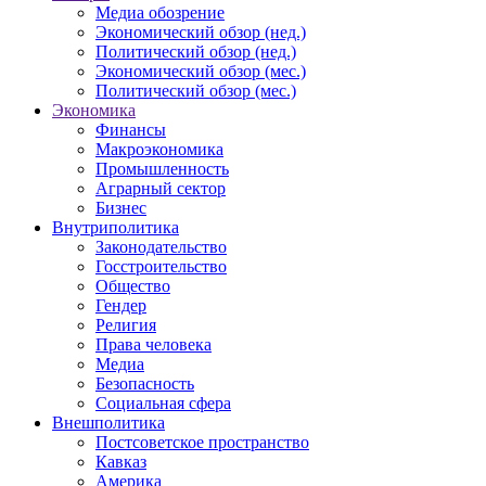
Медиа обозрение
Экономический обзор (нед.)
Политический обзор (нед.)
Экономический обзор (мес.)
Политический обзор (мес.)
Экономика
Финансы
Макроэкономика
Промышленность
Аграрный сектор
Бизнес
Внутриполитика
Законодательство
Госстроительство
Общество
Гендер
Религия
Права человека
Медиа
Безопасность
Социальная сфера
Внешполитика
Постсоветское пространство
Кавказ
Америка