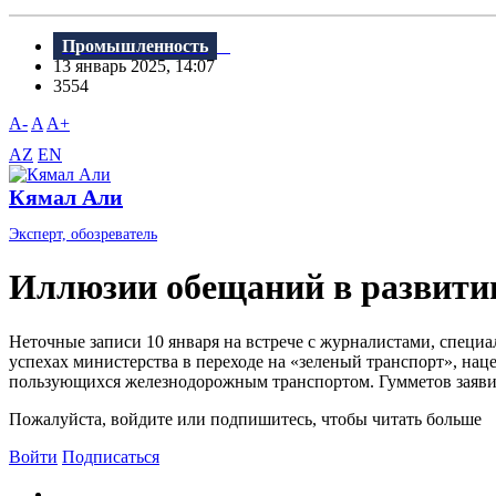
Промышленность
13 январь 2025, 14:07
3554
A-
A
A+
AZ
EN
Кямал Али
Эксперт, обозреватель
Иллюзии обещаний в развити
Неточные записи 10 января на встрече с журналистами, специ
успехах министерства в переходе на «зеленый транспорт», нац
пользующихся железнодорожным транспортом. Гумметов заявил,
Пожалуйста, войдите или подпишитесь, чтобы читать больше
Войти
Подписаться