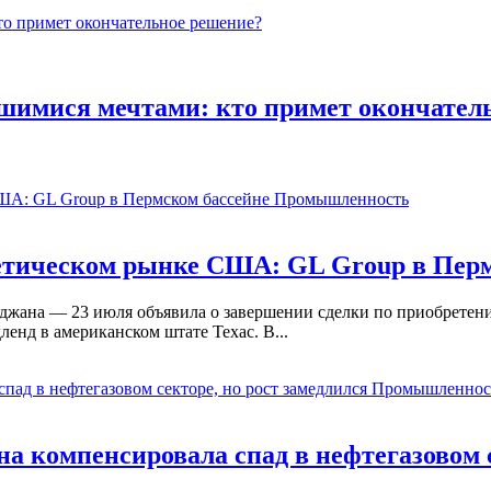
шимися мечтами: кто примет окончател
Промышленность
етическом рынке США: GL Group в Перм
йджана — 23 июля объявила о завершении сделки по приобрете
енд в американском штате Техас. В...
Промышленнос
 компенсировала спад в нефтегазовом с