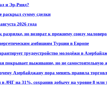
ад и Эр-Рияд?
не раскрыл сумму сделки
 августа 2026 года
 разрядке, но возврат к прежнему союзу маловеро
энергетическим амбициям Турции в Европе
гарантирует трудоустройство молодёжи в Азербайд
ая покрывает выживание, но не самостоятельную 
почему Азербайджану пора менять правила торгов
в АЧГ на 31%, сохранив добычу на уровне 8 млн 