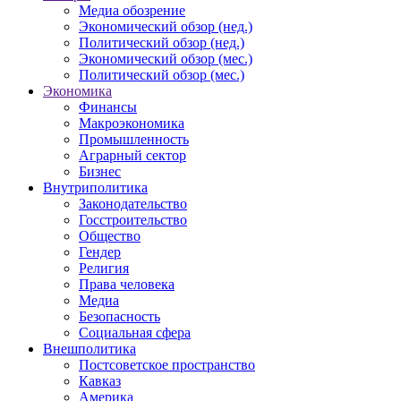
Медиа обозрение
Экономический обзор (нед.)
Политический обзор (нед.)
Экономический обзор (мес.)
Политический обзор (мес.)
Экономика
Финансы
Макроэкономика
Промышленность
Аграрный сектор
Бизнес
Внутриполитика
Законодательство
Госстроительство
Общество
Гендер
Религия
Права человека
Медиа
Безопасность
Социальная сфера
Внешполитика
Постсоветское пространство
Кавказ
Америка