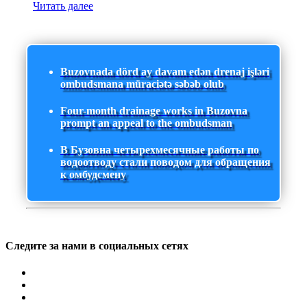
Читать далее
Buzovnada dörd ay davam edən drenaj işləri
ombudsmana müraciətə səbəb olub
Four-month drainage works in Buzovna
prompt an appeal to the ombudsman
В Бузовна четырехмесячные работы по
водоотводу стали поводом для обращения
к омбудсмену
Следите за нами в социальных сетях