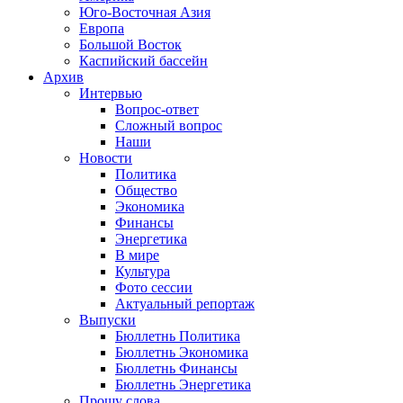
Юго-Восточная Азия
Европа
Большой Восток
Каспийский бассейн
Архив
Интервью
Вопрос-ответ
Сложный вопрос
Наши
Новости
Политика
Общество
Экономика
Финансы
Энергетика
В мире
Культура
Фото сессии
Актуальный репортаж
Выпуски
Бюллетнь Политика
Бюллетнь Экономика
Бюллетнь Финансы
Бюллетнь Энергетика
Прошу слова