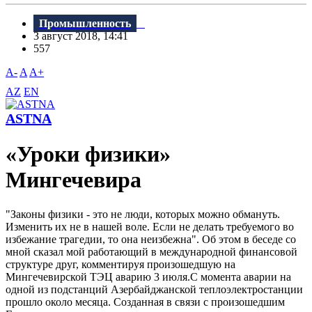
Промышленность
3 август 2018, 14:41
557
A-
A
A+
AZ
EN
ASTNA
«Уроки физики»
Mингечевира
"Законы физики - это не люди, которых можно обмануть.
Изменить их не в нашей воле. Если не делать требуемого во
избежание трагедии, то она неизбежна". Об этом в беседе со
мной сказал мой работающий в международной финансовой
структуре друг, комментируя произошедшую на
Мингечевирской ТЭЦ аварию 3 июля.С момента аварии на
одной из подстанций Азербайджанской теплоэлектростанции
прошло около месяца. Созданная в связи с произошедшим