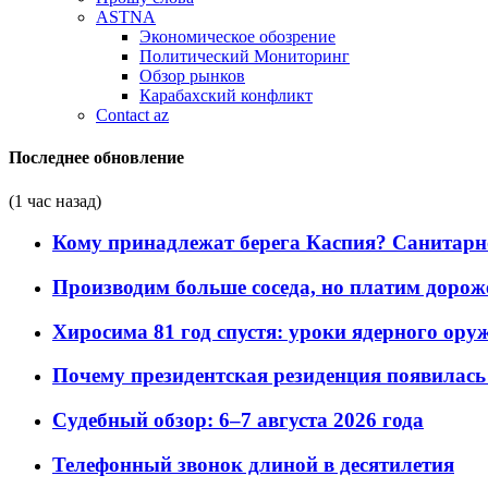
ASTNA
Экономическое обозрение
Политический Мониторинг
Обзор рынков
Карабахский конфликт
Contact az
Последнее обновление
(1 час назад)
Кому принадлежат берега Каспия? Санитарно-
Производим больше соседа, но платим дороже
Хиросима 81 год спустя: уроки ядерного ору
Почему президентская резиденция появилась 
Судебный обзор: 6–7 августа 2026 года
Телефонный звонок длиной в десятилетия