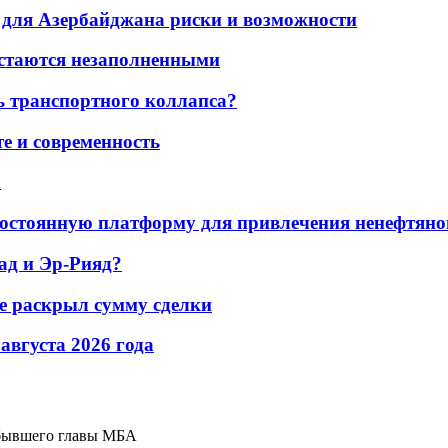
для Азербайджана риски и возможности
остаются незаполненными
ь транспортного коллапса?
е и современность
а
остоянную платформу для привлечения ненефтяно
ад и Эр-Рияд?
не раскрыл сумму сделки
 августа 2026 года
 бывшего главы МБА