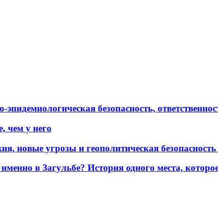
эпидемиологическая безопасность, ответственност
, чем у него
жия, новые угрозы и геополитическая безопасност
именно в Загульбе? История одного места, которо