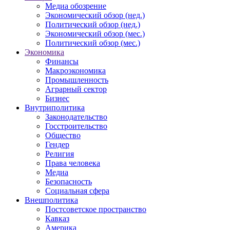
Медиа обозрение
Экономический обзор (нед.)
Политический обзор (нед.)
Экономический обзор (мес.)
Политический обзор (мес.)
Экономика
Финансы
Макроэкономика
Промышленность
Аграрный сектор
Бизнес
Внутриполитика
Законодательство
Госстроительство
Общество
Гендер
Религия
Права человека
Медиа
Безопасность
Социальная сфера
Внешполитика
Постсоветское пространство
Кавказ
Америка