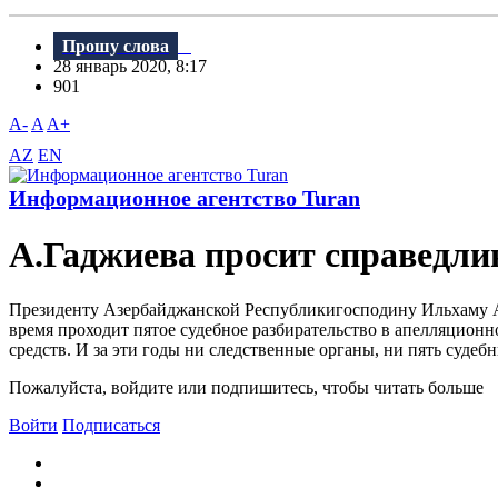
Прошу слова
28 январь 2020, 8:17
901
A-
A
A+
AZ
EN
Информационное агентство Turan
А.Гаджиева просит справедли
Президенту Азербайджанской Республикигосподину Ильхаму Ал
время проходит пятое судебное разбирательство в апелляционн
средств. И за эти годы ни следственные органы, ни пять судеб
Пожалуйста, войдите или подпишитесь, чтобы читать больше
Войти
Подписаться