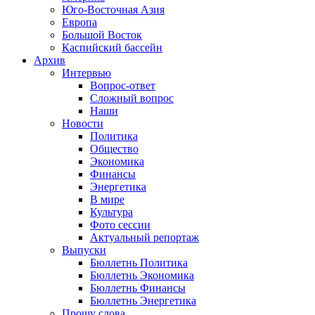
Юго-Восточная Азия
Европа
Большой Восток
Каспийский бассейн
Архив
Интервью
Вопрос-ответ
Сложный вопрос
Наши
Новости
Политика
Общество
Экономика
Финансы
Энергетика
В мире
Культура
Фото сессии
Актуальный репортаж
Выпуски
Бюллетнь Политика
Бюллетнь Экономика
Бюллетнь Финансы
Бюллетнь Энергетика
Прошу слова