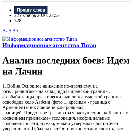
Прошу слова
22 октябрь 2020, 22:57
328
A-
A
A+
Информационное агентство Turan
Анализ последних боев: Идем
на Лачин
1. Война.Основное движение по-прежнему, на
юге.Продвигаясь на запад, вдоль иранской границы,
азербайджанцы практически вышли к армянской границе,
освободив село Агбенд (фото 1, красным - граница с
Арменией) и восстановив контроль над
границей. Продолжает развиваться наступление на Лачин.По
косвенным признакам - геолокация, неофициальные
сообщения в сети, думаю, можно утверждать достаточен
уверенно, что Губадлы взят.Осторожно можем считать, что