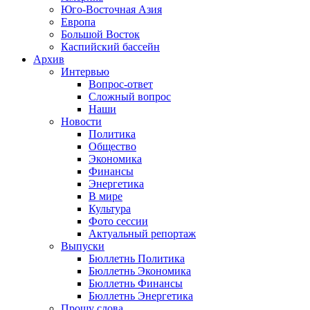
Юго-Восточная Азия
Европа
Большой Восток
Каспийский бассейн
Архив
Интервью
Вопрос-ответ
Сложный вопрос
Наши
Новости
Политика
Общество
Экономика
Финансы
Энергетика
В мире
Культура
Фото сессии
Актуальный репортаж
Выпуски
Бюллетнь Политика
Бюллетнь Экономика
Бюллетнь Финансы
Бюллетнь Энергетика
Прошу слова