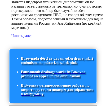
является шедевром утонченной дипломатии: он не
называет ответственных за трагедию, но, судя по всему,
подтверждает, что лайнер был случайно сбит
российскими средствами ПВО, не говоря об этом прямо.
Таким образом, подготовленный Казахстаном доклад не
вызвал гнева ни России, ни Азербайджана (по крайней
мере пока).
Читать далее
Buzovnada dörd ay davam edən drenaj işləri
ombudsmana müraciətə səbəb olub
Four-month drainage works in Buzovna
prompt an appeal to the ombudsman
В Бузовна четырехмесячные работы по
водоотводу стали поводом для обращения
к омбудсмену