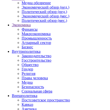
Медиа обозрение
Экономический обзор (нед.)
Политический обзор (нед.)
Экономический обзор (мес.)
Политический обзор (мес.)
Экономика
Финансы
Макроэкономика
Промышленность
Аграрный сектор
Бизнес
Внутриполитика
Законодательство
Госстроительство
Общество
Гендер
Религия
Права человека
Медиа
Безопасность
Социальная сфера
Внешполитика
Постсоветское пространство
Кавказ
Америка