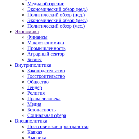
Медиа обозрение
Экономический обзор (нед.)
Политический обзор (нед.)
Экономический обзор (мес.)
Политический обзор (мес.)
Экономика
Финансы
Макроэкономика
Промышленность
Аграрный сектор
Бизнес
Внутриполитика
Законодательство
Госстроительство
Общество
Гендер
Религия
Права человека
Медиа
Безопасность
Социальная сфера
Внешполитика
Постсоветское пространство
Кавказ
Америка