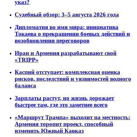
указ?
Судебный обзор: 3–5 августа 2026 года
Дипломатия во имя мира: инициатива
Токаева о прекращении боевых действий и
возобновлении переговоров
Иран и Армения разрабатывают свой
«TRIPP»
Каспий отступает: комплексная оценка
рисков, последствий и уязвимостей водного
баланса
Зарплаты растут, но жизнь дорожает
быстрее там, где это заметнее всего
«Маршрут Трампа» выходит на местность:
Армения торопит проект, способный
изменить Южный Кавказ