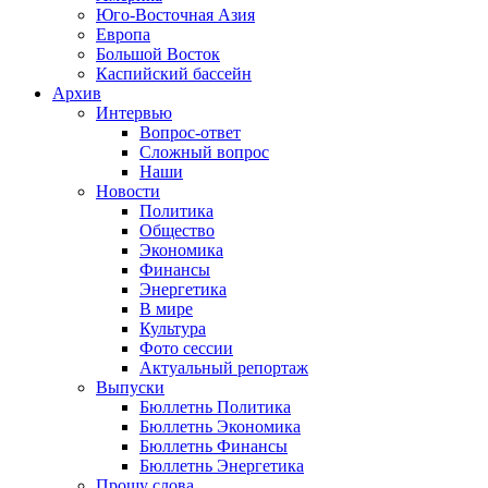
Юго-Восточная Азия
Европа
Большой Восток
Каспийский бассейн
Архив
Интервью
Вопрос-ответ
Сложный вопрос
Наши
Новости
Политика
Общество
Экономика
Финансы
Энергетика
В мире
Культура
Фото сессии
Актуальный репортаж
Выпуски
Бюллетнь Политика
Бюллетнь Экономика
Бюллетнь Финансы
Бюллетнь Энергетика
Прошу слова