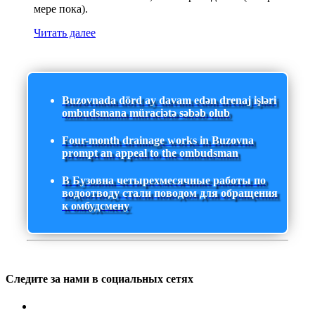
мере пока).
Читать далее
Buzovnada dörd ay davam edən drenaj işləri
ombudsmana müraciətə səbəb olub
Four-month drainage works in Buzovna
prompt an appeal to the ombudsman
В Бузовна четырехмесячные работы по
водоотводу стали поводом для обращения
к омбудсмену
Следите за нами в социальных сетях