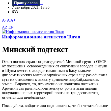
Прошу слова
7 сентябрь 2021, 18:35
633
A-
A
A+
AZ
EN
Информационное агентство Turan
Минский подтекст
Отказ послов стран-сопредседателей Минской группы ОБСЕ
от посещения освобожденных от оккупации городов Физули
и Шуша вместе с аккредитованными в Баку главами
дипломатических миссий зарубежных стран еще раз обнажил
суть их отношения к захвату армянами азербайджанских
земель. Впрочем, то, что именно их политика потакания
Армении сыграла исключительную роль в затягивании
оккупации наших территорий почти на три десятилетия,
является для азербайджан...
Пожалуйста, войдите или подпишитесь, чтобы читать больше