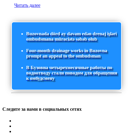
Читать далее
Buzovnada dörd ay davam edən drenaj işləri
ombudsmana müraciətə səbəb olub
Four-month drainage works in Buzovna
prompt an appeal to the ombudsman
В Бузовна четырехмесячные работы по
водоотводу стали поводом для обращения
к омбудсмену
Следите за нами в социальных сетях