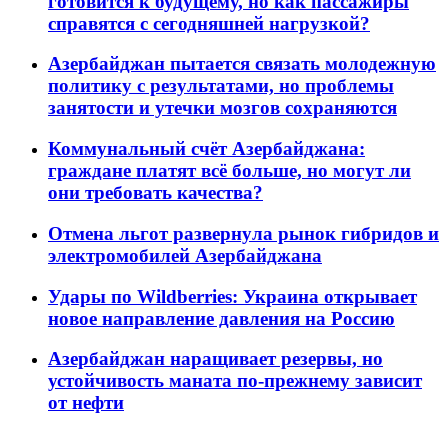
готовится к будущему, но как пассажиры
справятся с сегодняшней нагрузкой?
Азербайджан пытается связать молодежную
политику с результатами, но проблемы
занятости и утечки мозгов сохраняются
Коммунальный счёт Азербайджана:
граждане платят всё больше, но могут ли
они требовать качества?
Отмена льгот развернула рынок гибридов и
электромобилей Азербайджана
Удары по Wildberries: Украина открывает
новое направление давления на Россию
Азербайджан наращивает резервы, но
устойчивость маната по-прежнему зависит
от нефти