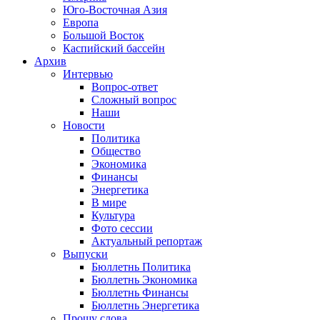
Юго-Восточная Азия
Европа
Большой Восток
Каспийский бассейн
Архив
Интервью
Вопрос-ответ
Сложный вопрос
Наши
Новости
Политика
Общество
Экономика
Финансы
Энергетика
В мире
Культура
Фото сессии
Актуальный репортаж
Выпуски
Бюллетнь Политика
Бюллетнь Экономика
Бюллетнь Финансы
Бюллетнь Энергетика
Прошу слова