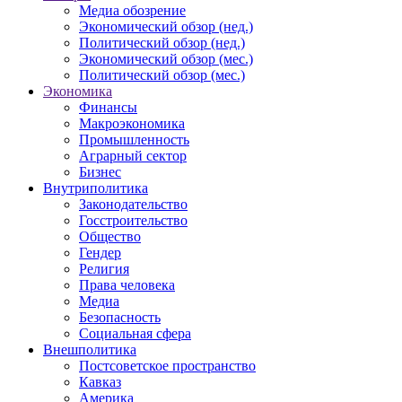
Медиа обозрение
Экономический обзор (нед.)
Политический обзор (нед.)
Экономический обзор (мес.)
Политический обзор (мес.)
Экономика
Финансы
Макроэкономика
Промышленность
Аграрный сектор
Бизнес
Внутриполитика
Законодательство
Госстроительство
Общество
Гендер
Религия
Права человека
Медиа
Безопасность
Социальная сфера
Внешполитика
Постсоветское пространство
Кавказ
Америка