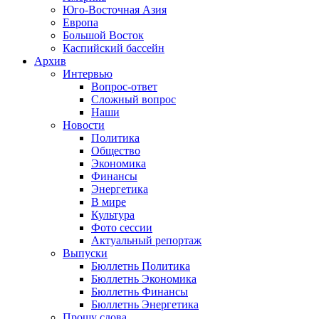
Юго-Восточная Азия
Европа
Большой Восток
Каспийский бассейн
Архив
Интервью
Вопрос-ответ
Сложный вопрос
Наши
Новости
Политика
Общество
Экономика
Финансы
Энергетика
В мире
Культура
Фото сессии
Актуальный репортаж
Выпуски
Бюллетнь Политика
Бюллетнь Экономика
Бюллетнь Финансы
Бюллетнь Энергетика
Прошу слова