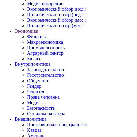
Медиа обозрение
Экономический обзор (нед.)
Политический обзор (нед.)
Экономический обзор (мес.)
Политический обзор (мес.)
Экономика
Финансы
Макроэкономика
Промышленность
Аграрный сектор
Бизнес
Внутриполитика
Законодательство
Госстроительство
Общество
Гендер
Религия
Права человека
Медиа
Безопасность
Социальная сфера
Внешполитика
Постсоветское пространство
Кавказ
Америка